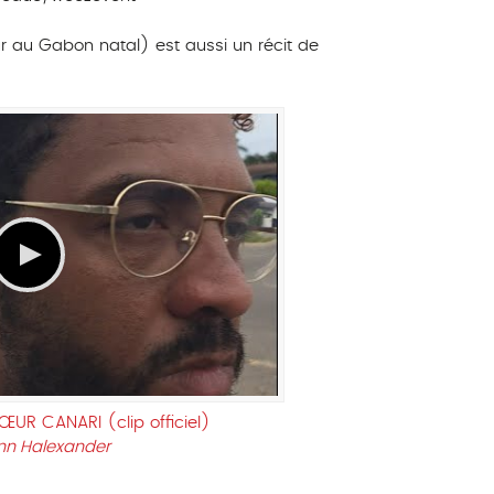
ur au Gabon natal) est aussi un récit de
UR CANARI (clip officiel)
nn Halexander