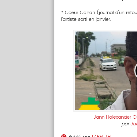
* Coeur Canari (journal d’un reto
l’artiste sorti en janvier.
Jann Halexander CŒ
par
Ja
Publié par
LABEL TH