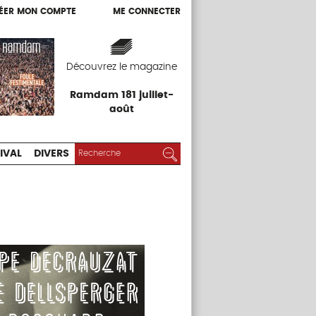
ÉER MON COMPTE
ME CONNECTER
ÉER MON COMPTE
ME CONNECTER
EXPOS
FESTIVAL
DIVERS
Découvrez le magazine
Ramdam 181 juillet-
août
RECHERCHER :
Rechercher
IVAL
DIVERS