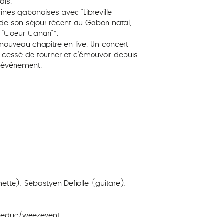
is.
ines gabonaises avec "Libreville
 de son séjour récent au Gabon natal,
 "Coeur Canari"*.
e nouveau chapitre en live. Un concert
s cessé de tourner et d’émouvoir depuis
t événement.
nette), Sébastyen Defiolle (guitare),
letreduc/weezevent