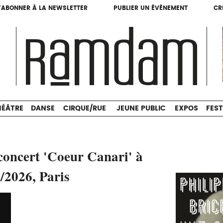
'ABONNER À LA NEWSLETTER
PUBLIER UN ÉVÈNEMENT
CR
'ABONNER À LA NEWSLETTER
PUBLIER UN ÉVÈNEMENT
CR
THÉÂTRE
DANSE
CIRQUE/RUE
JEUNE PUBLIC
HÉÂTRE
DANSE
CIRQUE/RUE
JEUNE PUBLIC
EXPOS
FEST
concert 'Coeur Canari' à
/2026, Paris