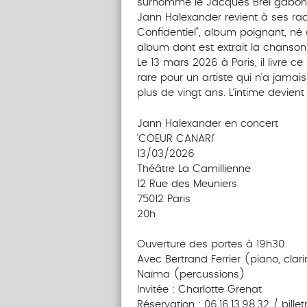
surnommé le Jacques Brel gabona
Jann Halexander revient à ses rac
Confidentiel", album poignant, né
album dont est extrait la chanson
Le 13 mars 2026 à Paris, il livre c
rare pour un artiste qui n’a jamai
plus de vingt ans. L’intime devien
Jann Halexander en concert
’COEUR CANARI’
13/03/2026
Théâtre La Camillienne
12 Rue des Meuniers
75012 Paris
20h
Ouverture des portes à 19h30
Avec Bertrand Ferrier (piano, clari
Naïma (percussions)
Invitée : Charlotte Grenat
Réservation : 06.16.13.98.32 / bil