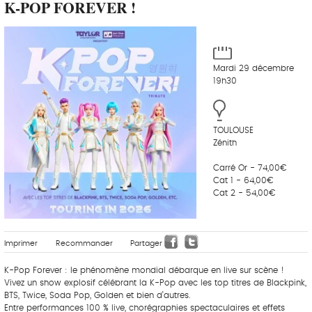
K-POP FOREVER !
Mardi 29 décembre
19h30
TOULOUSE
Zénith
Carré Or - 74,00€
Cat 1 - 64,00€
Cat 2 - 54,00€
Imprimer
Recommander
Partager
K-Pop Forever : le phénomène mondial débarque en live sur scène !
Vivez un show explosif célébrant la K-Pop avec les top titres de Blackpink,
BTS, Twice, Soda Pop, Golden et bien d’autres.
Entre performances 100 % live, chorégraphies spectaculaires et effets