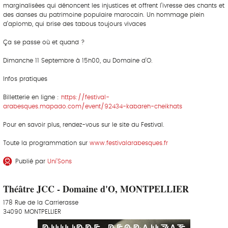
marginalisées qui dénoncent les injustices et offrent l’ivresse des chants et
des danses du patrimoine populaire marocain. Un hommage plein
d’aplomb, qui brise des tabous toujours vivaces
Ça se passe où et quand ?
Dimanche 11 Septembre à 15h00, au Domaine d’O.
Infos pratiques
Billetterie en ligne :
https://festival-
arabesques.mapado.com/event/92434-kabareh-cheikhats
Pour en savoir plus, rendez-vous sur le site du Festival.
Toute la programmation sur
www.festivalarabesques.fr
Publié par
Uni’Sons
Théâtre JCC - Domaine d'O, MONTPELLIER
178 Rue de la Carrierasse
34090 MONTPELLIER