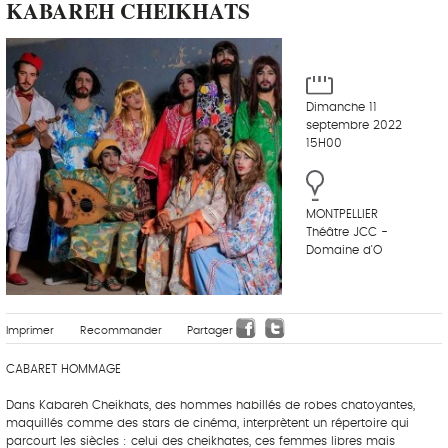
KABAREH CHEIKHATS
Dimanche 11
septembre 2022
15H00
MONTPELLIER
Théâtre JCC -
Domaine d'O
Imprimer
Recommander
Partager
CABARET HOMMAGE
Dans Kabareh Cheikhats, des hommes habillés de robes chatoyantes,
maquillés comme des stars de cinéma, interprètent un répertoire qui
parcourt les siècles : celui des cheikhates, ces femmes libres mais