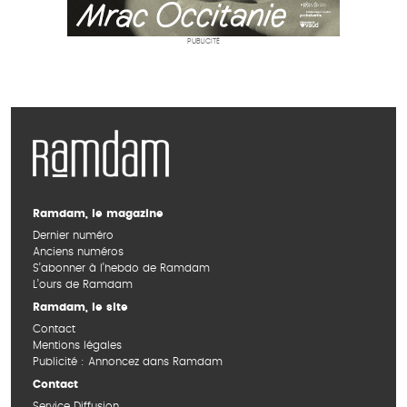
PUBLICITÉ
Ramdam, le magazine
Dernier numéro
Anciens numéros
S’abonner à l’hebdo de Ramdam
L’ours de Ramdam
Ramdam, le site
Contact
Mentions légales
Publicité : Annoncez dans Ramdam
Contact
Service Diffusion