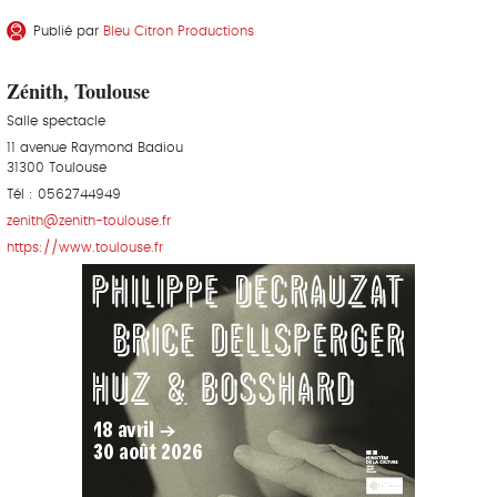
Publié par
Bleu Citron Productions
Zénith, Toulouse
Salle spectacle
11 avenue Raymond Badiou
31300 Toulouse
Tél : 0562744949
zenith@zenith-toulouse.fr
https://www.toulouse.fr