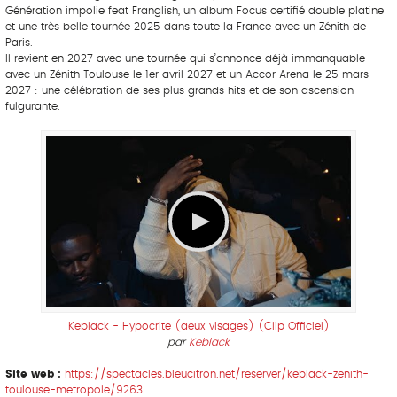
Génération impolie feat Franglish, un album Focus certifié double platine
et une très belle tournée 2025 dans toute la France avec un Zénith de
Paris.
Il revient en 2027 avec une tournée qui s’annonce déjà immanquable
avec un Zénith Toulouse le 1er avril 2027 et un Accor Arena le 25 mars
2027 : une célébration de ses plus grands hits et de son ascension
fulgurante.
Keblack - Hypocrite (deux visages) (Clip Officiel)
par
Keblack
Site web :
https://spectacles.bleucitron.net/reserver/keblack-zenith-
toulouse-metropole/9263