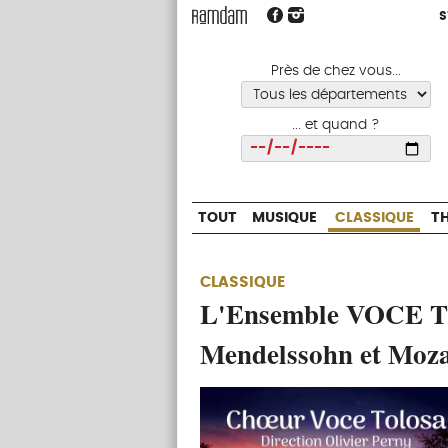
S
S
TOUT
MUSIQUE
CLASSIQUE
Près de chez vous...
... et quand ?
Choisir
TOUT
MUSIQUE
CLASSIQUE
T
CLASSIQUE
L'Ensemble VOCE T
Mendelssohn et Moza