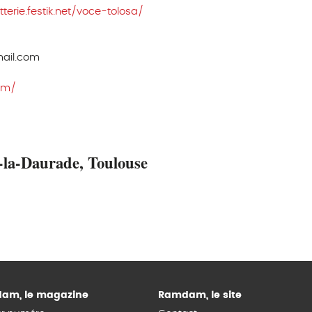
etterie.festik.net/voce-tolosa/
mail.com
om/
-la-Daurade, Toulouse
am, le magazine
Ramdam, le site