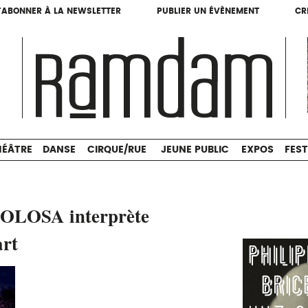
'ABONNER À LA NEWSLETTER
PUBLIER UN ÉVÈNEMENT
CR
'ABONNER À LA NEWSLETTER
PUBLIER UN ÉVÈNEMENT
CR
THÉÂTRE
DANSE
CIRQUE/RUE
JEUNE PUBLIC
HÉÂTRE
DANSE
CIRQUE/RUE
JEUNE PUBLIC
EXPOS
FEST
OLOSA interprète
rt