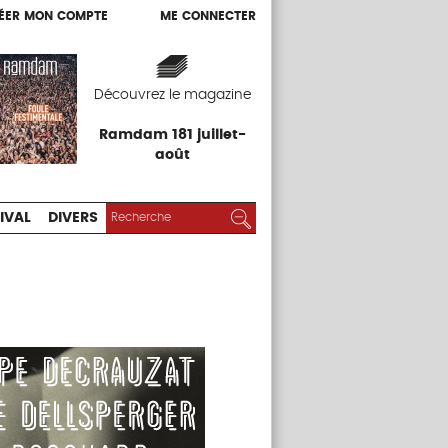
ÉER MON COMPTE
ME CONNECTER
ÉER MON COMPTE
ME CONNECTER
EXPOS
FESTIVAL
DIVERS
Découvrez le magazine
Ramdam 181 juillet-
août
RECHERCHER :
Rechercher
IVAL
DIVERS