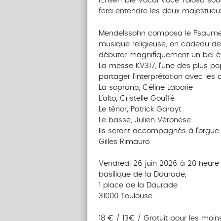
l’Ensemble Vocal Voce Tolosa sous 
fera entendre les deux majestueux 
Mendelssohn composa le Psaume
musique religieuse, en cadeau de 
débuter magnifiquement un bel é
La messe KV317, l’une des plus po
partager l’interprétation avec les 
La soprano, Céline Laborie
L’alto, Cristelle Gouffé
Le ténor, Patrick Garayt
Le basse, Julien Véronese
Ils seront accompagnés à l’orgue
Gilles Rimauro.
Vendredi 26 juin 2026 à 20 heure
basilique de la Daurade,
1 place de la Daurade
31000 Toulouse
18 € / 13€ / Gratuit pour les moin