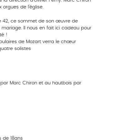
la direction d’Olivier Perny. Marc Chiron
orgues de l’église.
 42, ce sommet de son œuvre de
mariage. Il nous en fait ici cadeau pour
té !
pulaires de Mozart verra le chœur
quatre solistes
 par Marc Chiron et au hautbois par
s de 18ans