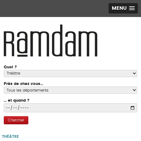
MENU
Quoi ?
Près de chez vous...
... et quand ?
Chercher
THÉÂTRE