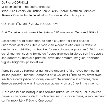
De Pierre CORNEILLE
Mise en scène : Frédéric Cherboeuf
Avec Julie Ceccini ou Justine Teulié, Adib Cheikhi, Matthieu Gambier,
Jérémie Guilain, Lucile Jehel, Alain Rimoux et Marc Schapira
COLLECTIF L’ÉMEUTE / JUMO PRODUCTION
Et si Corneille avait inventé le cinéma 270 ans avant Georges Méliès ?
Désespéré par la disparition de son fils Clindor, dix ans plus tôt,
Pridamant vient consulter le magicien Alcandre afin qu’il lui révèle le
destin de son héritier, maltraité et fugueur. Alcandre propose à Pridamant
de lui montrer, sous la forme de figures animées, la vie de son fils depuis
son départ du domicile paternel, dévoilant amours, intrigues, trahisons,
fugues, bagarres, prison et exil.
Après Le Jeu de l’amour et du hasard accueilli à Vilar avec bonheur la
saison passée, Frédéric Cherboeuf et le Collectif L’Émeute revisitent avec
insolence cette pièce baroque, virevoltante, musicale et rythmée, d’où
émerge peut-être – à l’insu de son auteur – un art à venir : le cinéma.
« La pièce la plus baroque des œuvres baroques. Parce qu’ici la courbe
prime sur la ligne droite, la profondeur sur la surface plane, le mouvement
sur l’immobilité. » Frédéric Cherboeuf