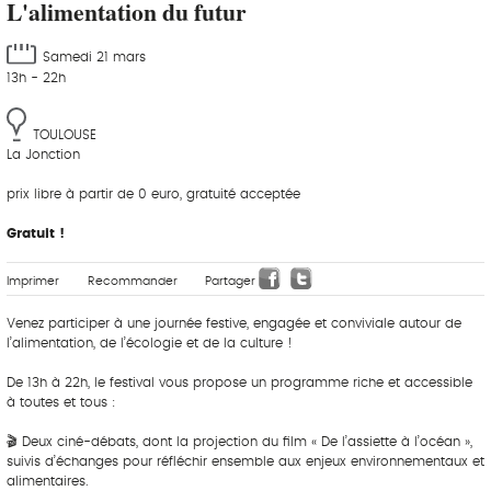
L'alimentation du futur
Samedi 21 mars
13h - 22h
TOULOUSE
La Jonction
prix libre à partir de 0 euro, gratuité acceptée
Gratuit !
Imprimer
Recommander
Partager
Venez participer à une journée festive, engagée et conviviale autour de
l’alimentation, de l’écologie et de la culture !
De 13h à 22h, le festival vous propose un programme riche et accessible
à toutes et tous :
🎬 Deux ciné-débats, dont la projection du film « De l’assiette à l’océan »,
suivis d’échanges pour réfléchir ensemble aux enjeux environnementaux et
alimentaires.