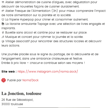
🍴 Atelier démonstration de cuisine d’algues, avec dégustation pour
découvrir de nouvelles façons de cuisiner durablement.
🌱 Atelier Fresque de l’Alimentation (3h) pour mieux comprendre l’impact
de notre alimentation sur la planète et la société.
👕 La friperie Hyperpop pour chiner et consommer autrement.
📚 La librairie ambulante Tapage avec une sélection de livres engagés et
inspirants.
🥤 Buvette sans alcool et cantine pour se restaurer sur place.
🎶 Musique et concert pour rythmer la journée et la soirée.
🤝 Village associatif pour rencontrer des structures locales et découvrir
leurs actions.
Une journée placée sous le signe du partage, de la découverte et de
l’engagement, dans une ambiance chaleureuse et festive.
Entrée à prix libre – chacun·e contribue selon ses moyens !
Site web :
https://www.instagram.com/noma.dock/
Publié par
Noma’Dock
La Jonction, toulouse
26 Rue de Sébastopol,
31000 toulouse