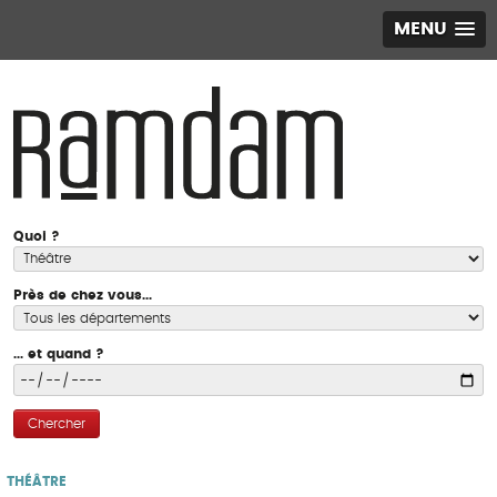
MENU
Quoi ?
Près de chez vous...
... et quand ?
Chercher
THÉÂTRE