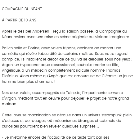
COMPAGNIE DU NÉANT
À PARTIR DE 10 ANS
Après le très bel Andersen ! reçu la saison passée, la Compagnie du
Néant revient avec une mise en scène originale du Malade Imaginaire.
Polichinelle et Dorine, deux valets fripons, décident de monter une
comédie qui révèle l’absurdité de certains maîtres. Sous notre regard
complice, ils installent le décor de ce qui va se dérouler sous nos yeux :
Argan, un hypocondriaque obsessionnel, souhaite marier sa fille,
Angélique, à un médecin complètement ridicule nommé Thomas
Diafoirus. Alors même qu’Angélique est amoureuse de Cléante, un jeune
homme bien plus charmant !
Nos deux valets, accompagnés de Toinette, l’impertinente servante
d’Argan, mettront tout en œuvre pour déjouer le projet de notre grand
malade.
Cette joyeuse machination se déroule dans un univers steampunk plein
d’astuces et de rouages, où mécanismes étranges et cabinets de
curiosités pourraient bien révéler quelques surprises …
« Je m’étonne encore de l’actualité de ce texte tant par ses