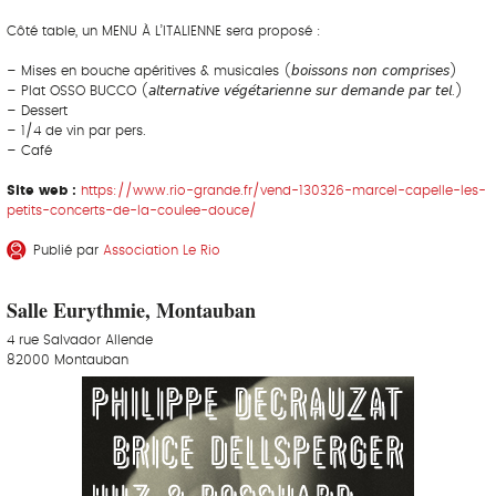
Côté table, un MENU À L’ITALIENNE sera proposé :
– Mises en bouche apéritives & musicales (𝘣𝘰𝘪𝘴𝘴𝘰𝘯𝘴 𝘯𝘰𝘯 𝘤𝘰𝘮𝘱𝘳𝘪𝘴𝘦𝘴)
– Plat OSSO BUCCO (𝘢𝘭𝘵𝘦𝘳𝘯𝘢𝘵𝘪𝘷𝘦 𝘷𝘦́𝘨𝘦́𝘵𝘢𝘳𝘪𝘦𝘯𝘯𝘦 𝘴𝘶𝘳 𝘥𝘦𝘮𝘢𝘯𝘥𝘦 𝘱𝘢𝘳 𝘵𝘦𝘭.)
– Dessert
– 1/4 de vin par pers.
– Café
Site web :
https://www.rio-grande.fr/vend-130326-marcel-capelle-les-
petits-concerts-de-la-coulee-douce/
Publié par
Association Le Rio
Salle Eurythmie, Montauban
4 rue Salvador Allende
82000 Montauban