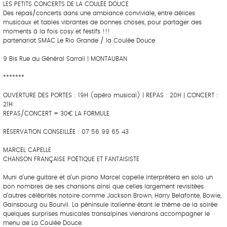
LES PETITS CONCERTS DE LA COULÉE DOUCE
Des repas/concerts dans une ambiance conviviale, entre délices
musicaux et tables vibrantes de bonnes choses, pour partager des
moments à la fois cosy et festifs !!!
partenariat SMAC Le Rio Grande / la Coulée Douce
9 Bis Rue du Général Sarrail | MONTAUBAN
*******
OUVERTURE DES PORTES : 19H (apéro musical) | REPAS : 20H | CONCERT :
21H
REPAS/CONCERT = 30€ LA FORMULE
RÉSERVATION CONSEILLÉE : 07 56 99 65 43
MARCEL CAPELLE
CHANSON FRANÇAISE POÉTIQUE ET FANTAISISTE
Muni d’une guitare et d’un piano Marcel capelle interprétera en solo un
bon nombres de ses chansons ainsi que celles largement revisitées
d’autres célébrités notoire comme Jackson Brown, Harry Belafonte, Bowie,
Gainsbourg ou Bourvil. La péninsule italienne étant le thème de la soirée
quelques surprises musicales transalpines viendrons accompagner le
menu de La Coulée Douce.