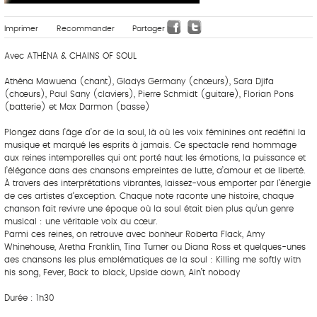
Imprimer
Recommander
Partager
Avec ATHÉNA & CHAINS OF SOUL
Athéna Mawuena (chant), Gladys Germany (chœurs), Sara Djifa
(chœurs), Paul Sany (claviers), Pierre Schmidt (guitare), Florian Pons
(batterie) et Max Darmon (basse)
Plongez dans l’âge d’or de la soul, là où les voix féminines ont redéfini la
musique et marqué les esprits à jamais. Ce spectacle rend hommage
aux reines intemporelles qui ont porté haut les émotions, la puissance et
l’élégance dans des chansons empreintes de lutte, d’amour et de liberté.
À travers des interprétations vibrantes, laissez-vous emporter par l’énergie
de ces artistes d’exception. Chaque note raconte une histoire, chaque
chanson fait revivre une époque où la soul était bien plus qu’un genre
musical : une véritable voix du cœur.
Parmi ces reines, on retrouve avec bonheur Roberta Flack, Amy
Whinehouse, Aretha Franklin, Tina Turner ou Diana Ross et quelques-unes
des chansons les plus emblématiques de la soul : Killing me softly with
his song, Fever, Back to black, Upside down, Ain’t nobody
Durée : 1h30