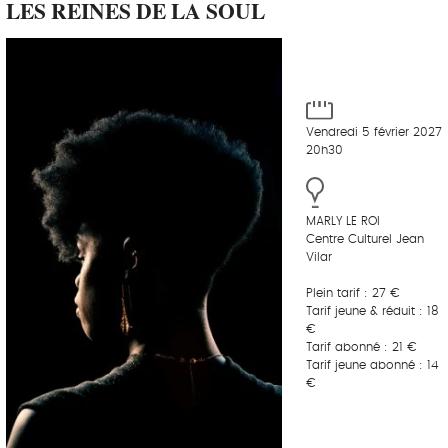
LES REINES DE LA SOUL
Vendredi 5 février 2027
20h30
MARLY LE ROI
Centre Culturel Jean
Vilar
Plein tarif : 27 €
Tarif jeune & réduit : 18
€
Tarif abonné : 21 €
Tarif jeune abonné : 14
€