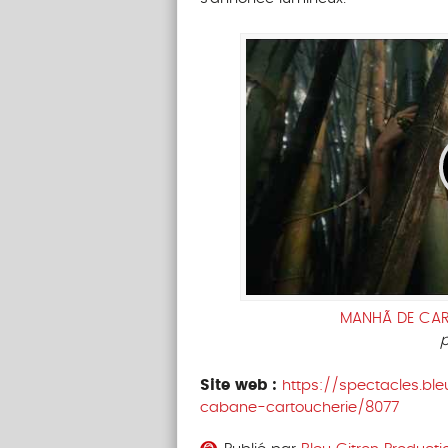
MANHÃ DE CARN
Site web :
https://spectacles.ble
cabane-cartoucherie/8077