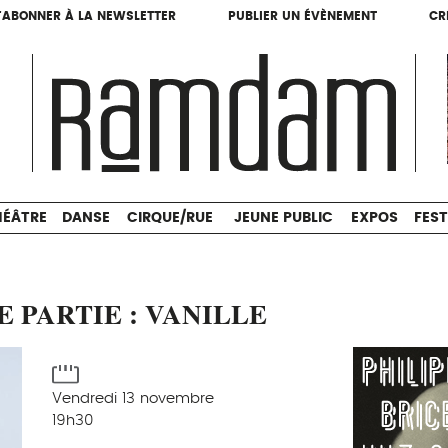
'ABONNER À LA NEWSLETTER
PUBLIER UN ÉVÈNEMENT
CR
'ABONNER À LA NEWSLETTER
PUBLIER UN ÉVÈNEMENT
CR
THÉÂTRE
DANSE
CIRQUE/RUE
JEUNE PUBLIC
HÉÂTRE
DANSE
CIRQUE/RUE
JEUNE PUBLIC
EXPOS
FEST
E PARTIE : VANILLE
Vendredi 13 novembre
19h30