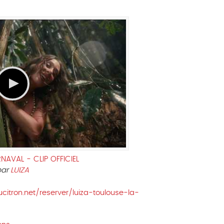
AVAL - CLIP OFFICIEL
par
LUIZA
ucitron.net/reserver/luiza-toulouse-la-