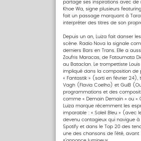
partage ses inspirations avec de 
Khoe Wa, signe plusieurs featuring
fait un passage marquant à Tarat
interpréter des titres de son propre
Depuis un an, Luiza fait danser les
scène. Radio Nova la signale co
derniers Bars en Trans. Elle a aus
Zoufris Maracas, de Fatoumata Di
au Bataclan. Le trompettiste Louis
impliqué dans la composition de 
« Fantastik » (sorti en février 24
Vagh (Flavia Coelho) et GuiB (Ou
programmations et des compositio
comme « Demain Demain » ou « Oxa
Luiza marque récemment les espr
imparable : « Soleil Bleu » (avec l
devenu contagieux qui navigue à 
Spotify et dans le Top 20 des ten
une des chansons de l’été, avant 
s’annonce lumineux.