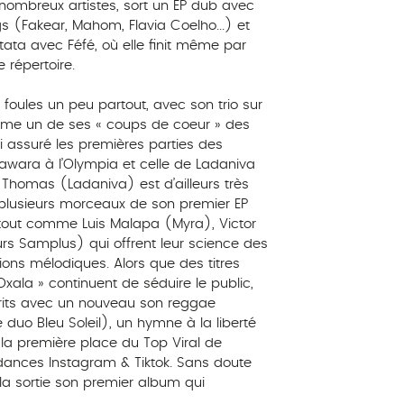
nombreux artistes, sort un EP dub avec
s (Fakear, Mahom, Flavia Coelho...) et
ata avec Féfé, où elle finit même par
 répertoire.
 foules un peu partout, avec son trio sur
mme un de ses « coups de coeur » des
si assuré les premières parties des
awara à l’Olympia et celle de Ladaniva
 Thomas (Ladaniva) est d’ailleurs très
plusieurs morceaux de son premier EP
), tout comme Luis Malapa (Myra), Victor
rs Samplus) qui offrent leur science des
ns mélodiques. Alors que des titres
la » continuent de séduire le public,
its avec un nouveau son reggae
e duo Bleu Soleil), un hymne à la liberté
la première place du Top Viral de
dances Instagram & Tiktok. Sans doute
la sortie son premier album qui