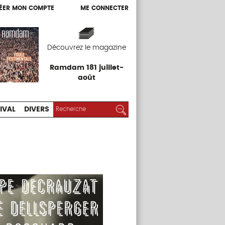
ÉER MON COMPTE
ME CONNECTER
ÉER MON COMPTE
ME CONNECTER
EXPOS
FESTIVAL
DIVERS
Découvrez le magazine
Ramdam 181 juillet-
août
RECHERCHER :
Rechercher
IVAL
DIVERS