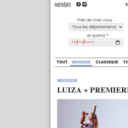
S
S
TOUT
MUSIQUE
CLASSIQUE
Près de chez vous...
... et quand ?
Choisir
TOUT
MUSIQUE
CLASSIQUE
T
MUSIQUE
LUIZA + PREMIER