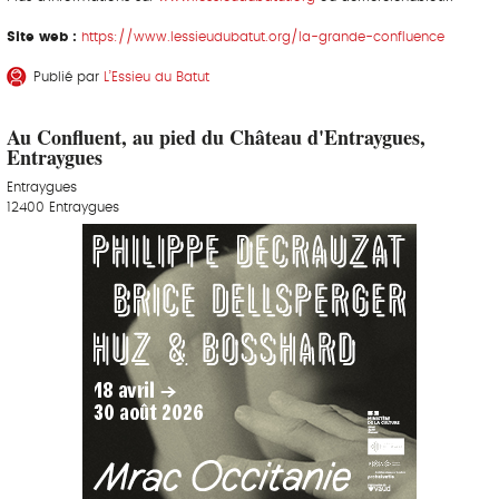
Site web :
https://www.lessieudubatut.org/la-grande-confluence
Publié par
L’Essieu du Batut
Au Confluent, au pied du Château d'Entraygues,
Entraygues
Entraygues
12400 Entraygues