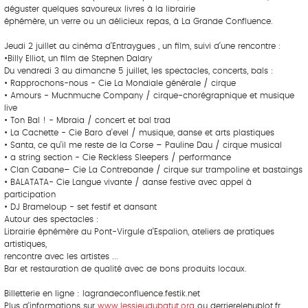
déguster quelques savoureux livres à la librairie
éphémère, un verre ou un délicieux repas, à La Grande Confluence.
Jeudi 2 juillet au cinéma d’Entraygues , un film, suivi d’une rencontre :
•Billy Elliot, un film de Stephen Daldry
Du vendredi 3 au dimanche 5 juillet, les spectacles, concerts, bals :
• Rapprochons-nous - Cie La Mondiale générale / cirque
• Amours - Muchmuche Company / cirque-chorégraphique et musique
live
• Ton Bal ! - Mbraia / concert et bal trad
• La Cachette - Cie Baro d’evel / musique, danse et arts plastiques
• Santa, ce qu’il me reste de la Corse – Pauline Dau / cirque musical
• a string section - Cie Reckless Sleepers / performance
• Clan Cabane– Cie La Contrebande / cirque sur trampoline et bastaings
• BALATATA- Cie Langue vivante / danse festive avec appel à
participation
• DJ Brameloup - set festif et dansant
Autour des spectacles :
Librairie éphémère du Pont-Virgule d’Espalion, ateliers de pratiques
artistiques,
rencontre avec les artistes ...
Bar et restauration de qualité avec de bons produits locaux.
Billetterie en ligne : lagrandeconfluence.festik.net
Plus d’informations sur
www.lessieudubatut.org
ou derrierelehublot.fr