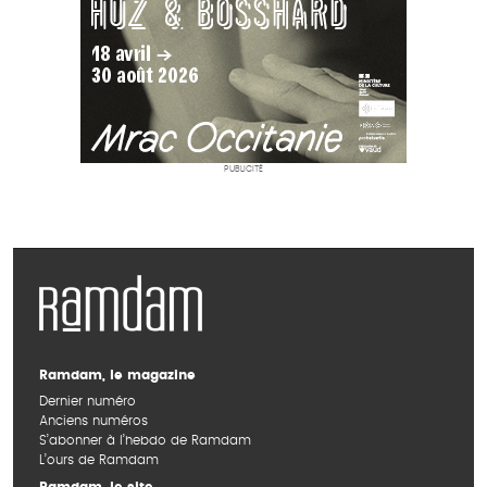
PUBLICITÉ
Ramdam, le magazine
Dernier numéro
Anciens numéros
S’abonner à l’hebdo de Ramdam
L’ours de Ramdam