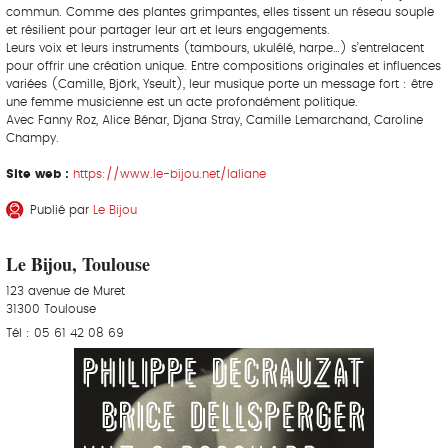
commun. Comme des plantes grimpantes, elles tissent un réseau souple
et résilient pour partager leur art et leurs engagements.
Leurs voix et leurs instruments (tambours, ukulélé, harpe…) s’entrelacent
pour offrir une création unique. Entre compositions originales et influences
variées (Camille, Björk, Yseult), leur musique porte un message fort : être
une femme musicienne est un acte profondément politique.
Avec Fanny Roz, Alice Bénar, Djana Stray, Camille Lemarchand, Caroline
Champy.
Site web :
https://www.le-bijou.net/laliane
Publié par
Le Bijou
Le Bijou, Toulouse
123 avenue de Muret
31300 Toulouse
Tél : 05 61 42 08 69