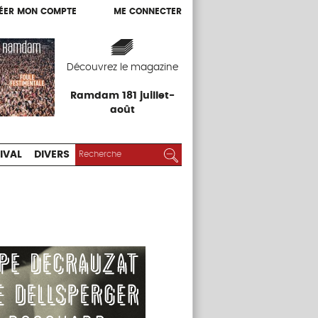
ÉER MON COMPTE
ME CONNECTER
ÉER MON COMPTE
ME CONNECTER
EXPOS
FESTIVAL
DIVERS
Découvrez le magazine
Ramdam 181 juillet-
août
RECHERCHER :
Rechercher
IVAL
DIVERS