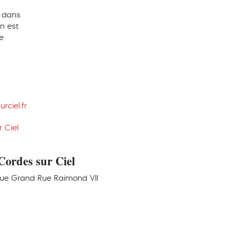
 dans
n est
e
ciel.fr
 Ciel
ordes sur Ciel
rue Grand Rue Raimond VII