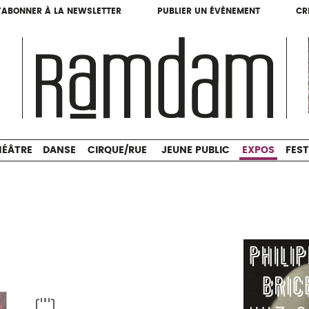
'ABONNER À LA NEWSLETTER
PUBLIER UN ÉVÈNEMENT
CR
'ABONNER À LA NEWSLETTER
PUBLIER UN ÉVÈNEMENT
CR
THÉÂTRE
DANSE
CIRQUE/RUE
JEUNE PUBLIC
HÉÂTRE
DANSE
CIRQUE/RUE
JEUNE PUBLIC
EXPOS
FEST