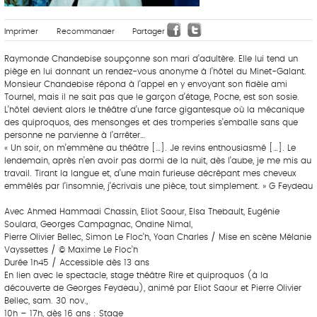
Imprimer
Recommander
Partager
Raymonde Chandebise soupçonne son mari d’adultère. Elle lui tend un
piège en lui donnant un rendez-vous anonyme à l’hôtel du Minet-Galant.
Monsieur Chandebise répond à l’appel en y envoyant son fidèle ami
Tournel, mais il ne sait pas que le garçon d’étage, Poche, est son sosie.
L’hôtel devient alors le théâtre d’une farce gigantesque où la mécanique
des quiproquos, des mensonges et des tromperies s’emballe sans que
personne ne parvienne à l’arrêter…
« Un soir, on m’emmène au théâtre […]. Je revins enthousiasmé […]. Le
lendemain, après n’en avoir pas dormi de la nuit, dès l’aube, je me mis au
travail. Tirant la langue et, d’une main furieuse décrêpant mes cheveux
emmêlés par l’insomnie, j’écrivais une pièce, tout simplement. » G Feydeau
Avec Ahmed Hammadi Chassin, Eliot Saour, Elsa Thebault, Eugénie
Soulard, Georges Campagnac, Ondine Nimal,
Pierre Olivier Bellec, Simon Le Floc’h, Yoan Charles / Mise en scène Mélanie
Vayssettes / © Maxime Le Floc’h
Durée 1h45 / Accessible dès 13 ans
En lien avec le spectacle, stage théâtre Rire et quiproquos (à la
découverte de Georges Feydeau), animé par Eliot Saour et Pierre Olivier
Bellec, sam. 30 nov.,
10h – 17h, dès 16 ans : Stage