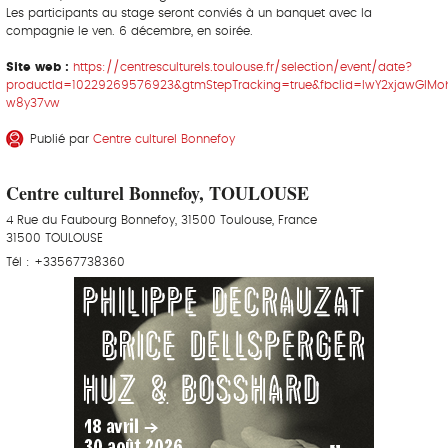
Les participants au stage seront conviés à un banquet avec la
compagnie le ven. 6 décembre, en soirée.
Site web :
https://centresculturels.toulouse.fr/selection/event/date?
productId=10229269576923&gtmStepTracking=true&fbclid=IwY2xjawG
w8y37vw
Publié par
Centre culturel Bonnefoy
Centre culturel Bonnefoy, TOULOUSE
4 Rue du Faubourg Bonnefoy, 31500 Toulouse, France
31500 TOULOUSE
Tél : +33567738360