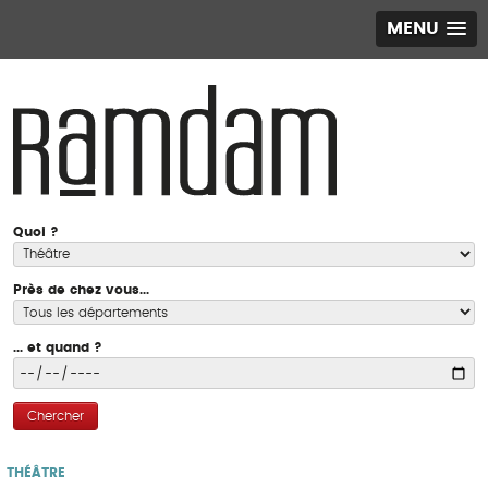
MENU
Quoi ?
Près de chez vous...
... et quand ?
Chercher
THÉÂTRE