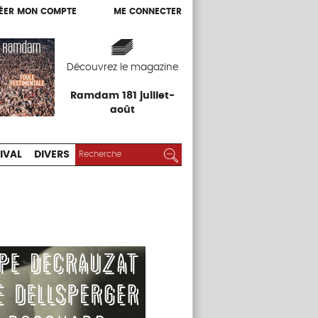
ÉER MON COMPTE
ME CONNECTER
ÉER MON COMPTE
ME CONNECTER
EXPOS
FESTIVAL
DIVERS
Découvrez le magazine
Ramdam 181 juillet-
août
RECHERCHER :
Rechercher
IVAL
DIVERS