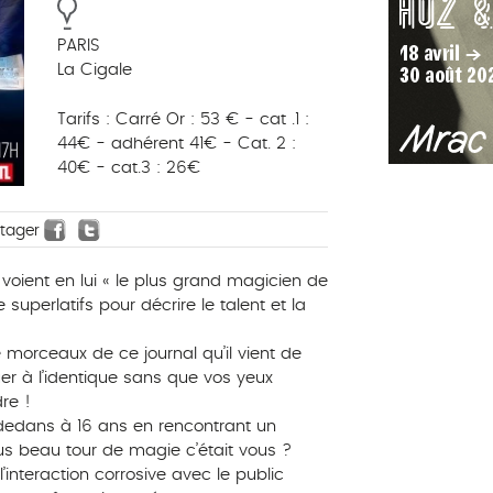
PARIS
La Cigale
Tarifs : Carré Or : 53 € - cat .1 :
44€ - adhérent 41€ - Cat. 2 :
40€ - cat.3 : 26€
rtager
voient en lui « le plus grand magicien de
le superlatifs pour décrire le talent et la
 morceaux de ce journal qu’il vient de
er à l’identique sans que vos yeux
re !
dedans à 16 ans en rencontrant un
us beau tour de magie c’était vous ?
l’interaction corrosive avec le public