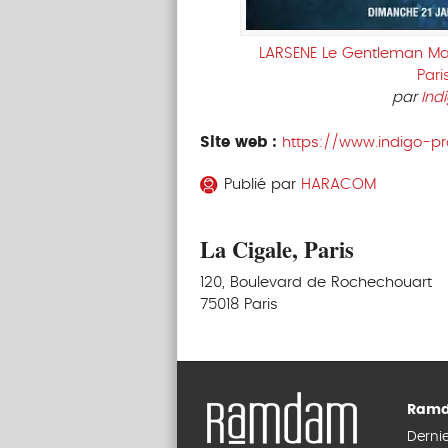
LARSENE Le Gentleman Ma
Pari
par
Ind
Site web :
https://www.indigo-pro
Publié par
HARACOM
La Cigale, Paris
120, Boulevard de Rochechouart
75018 Paris
Ramd
Derni