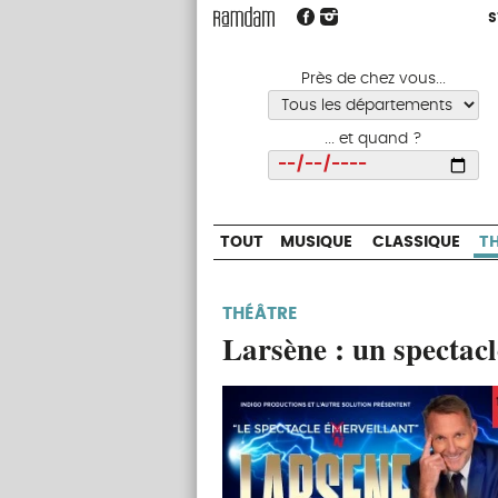
S
S
TOUT
MUSIQUE
CLASSIQUE
Près de chez vous...
... et quand ?
Choisir
TOUT
MUSIQUE
CLASSIQUE
T
THÉÂTRE
Larsène : un spectacl