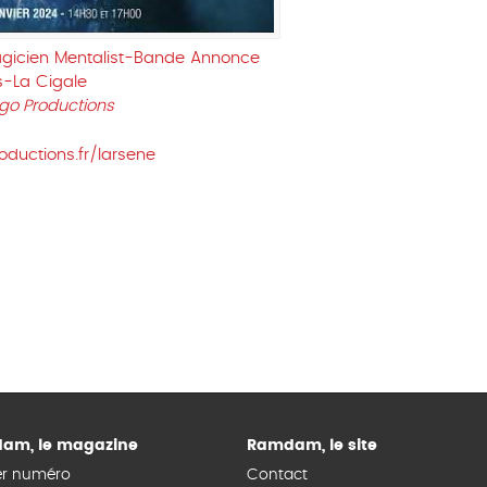
gicien Mentalist-Bande Annonce
s-La Cigale
igo Productions
ductions.fr/larsene
am, le magazine
Ramdam, le site
er numéro
Contact