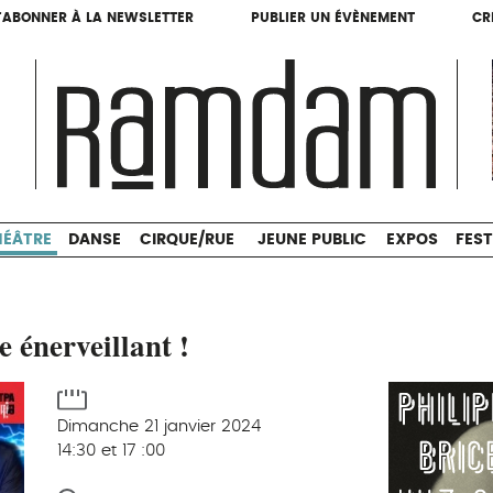
'ABONNER À LA NEWSLETTER
PUBLIER UN ÉVÈNEMENT
CR
'ABONNER À LA NEWSLETTER
PUBLIER UN ÉVÈNEMENT
CR
THÉÂTRE
DANSE
CIRQUE/RUE
JEUNE PUBLIC
HÉÂTRE
DANSE
CIRQUE/RUE
JEUNE PUBLIC
EXPOS
FEST
e énerveillant !
Dimanche 21 janvier 2024
14:30 et 17 :00