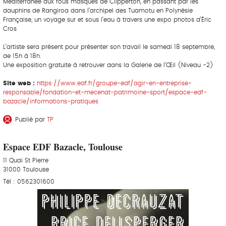
Méditerranée aux fous masqués de Clipperton, en passant par les
dauphins de Rangiroa dans l’archipel des Tuamotu en Polynésie
Française, un voyage sur et sous l’eau à travers une expo photos d’Éric
Cros
L’artiste sera présent pour présenter son travail le samedi 18 septembre,
de 15h à 18h.
Une exposition gratuite à retrouver dans la Galerie de l’Œil (Niveau -2)
Site web :
https://www.edf.fr/groupe-edf/agir-en-entreprise-
responsable/fondation-et-mecenat-patrimoine-sport/espace-edf-
bazacle/informations-pratiques
Publié par
TP
Espace EDF Bazacle, Toulouse
11 Quai St Pierre
31000 Toulouse
Tél : 0562301600