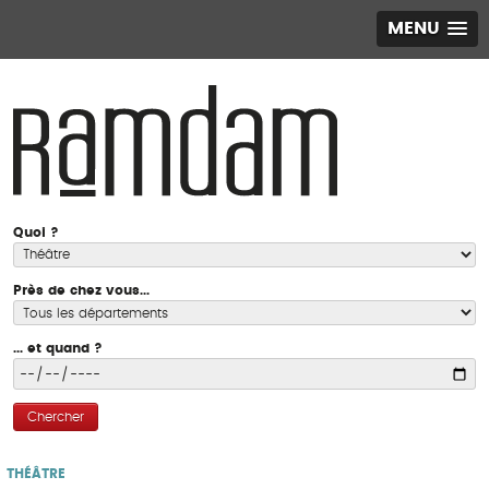
MENU
Quoi ?
Près de chez vous...
... et quand ?
Chercher
THÉÂTRE