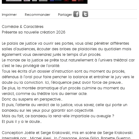
Imprimer
Recommander
Partager
Comédie & Caractères
Présente sa nouvelle création 2026
Le palais de justice va ouvrir ses portes, vous allez pénétrer différentes
salles d’audiences, écouter des bribes de plaidoiries du quotidien mais
également vous deviendrez jurés le temps d’un procès.
Le monde de la justice se prête tout naturellement à l’univers théâtral car
c’est le lieu privilégié de l’oralité.
Tous les écrits d’un dossier d’instruction sont au moment du procès,
défendus à l’oral pour faire pencher la balance et entraîner le jury vers le
doute ou la conviction. Ici, l’éloquence peut avoir force de preuve…
De plus, la montée dramatique d’un procès culmine au moment du
verdict, comme au théâtre lors du dernier acte.
Donc du suspens en perspective…
Et puis, l’attente du verdict de la justice, vous savez, celle qui porte un
bandeau sur les yeux pour garantir son objectivité.
Mais au fait, ce bandeau la rend-elle impartiale ou aveugle ?
Et puis il y a le doute…
Conception Joëlle et Serge Krakowski, mis en scène de Serge Krakowski.
Interprété par : Michel Alesi, Jo Cassagne, Annie Gillig, Babette Guerton,