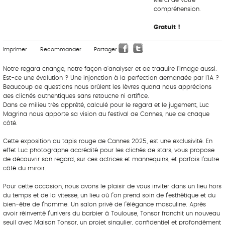
compréhension.
Gratuit !
Imprimer
Recommander
Partager
Notre regard change, notre façon d’analyser et de traduire l’image aussi.
Est-ce une évolution ? Une injonction à la perfection demandée par l’IA ?
Beaucoup de questions nous brûlent les lèvres quand nous apprécions
des clichés authentiques sans retouche ni artifice.
Dans ce milieu très apprêté, calculé pour le regard et le jugement, Luc
Magrina nous apporte sa vision du festival de Cannes, nue de chaque
côté.
Cette exposition du tapis rouge de Cannes 2025, est une exclusivité. En
effet Luc photographe accrédité pour les clichés de stars, vous propose
de découvrir son regard, sur ces actrices et mannequins, et parfois l’autre
côté du miroir.
Pour cette occasion, nous avons le plaisir de vous inviter dans un lieu hors
du temps et de la vitesse, un lieu où l’on prend soin de l’esthétique et du
bien-être de l’homme. Un salon privé de l’élégance masculine. Après
avoir réinventé l’univers du barbier à Toulouse, Tonsor franchit un nouveau
seuil avec Maison Tonsor, un projet singulier, confidentiel et profondément