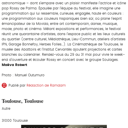
astronomique – dont s’empare avec un plaisir manifeste l’actrice et icône
pop Rossy de Palma. Épaulée par l’équipe du festival, elle imagine une
programmation qui lui ressemble, curieuse, engagée, haute en couleurs :
une programmation aux couleurs hispaniques bien sûr, où plane l’esprit
émancipateur de la Movida, entre art contemporain, danse, musique,
mode, photo et cinéma. Mêlant expositions et performances, le festival
réunit une quarantaine d’artistes, dans l’espace public et les lieux culturels
du quartier (centre culturel, Médiathèque, Lieu-Commun, ateliers d’artistes
IPN, Garage Bonnefoy, Herbes Folles…). La Cinémathèque de Toulouse, le
musée des Abattoirs et l’Institut Cervantès ajoutent projections et cartes
blanches au calendrier. Rendez-vous du 29 au 31 mai pour vivre le week-
end d’ouverture et écouter Rossy en concert avec le groupe Soulages.
Maëva Robert
Photo : Manuel Outumuro
Publié par
Rédaction de Ramdam
Toulouse, Toulouse
Autre
31000 Toulouse