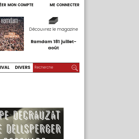
ÉER MON COMPTE
ME CONNECTER
ÉER MON COMPTE
ME CONNECTER
EXPOS
FESTIVAL
DIVERS
Découvrez le magazine
Ramdam 181 juillet-
août
RECHERCHER :
Rechercher
IVAL
DIVERS