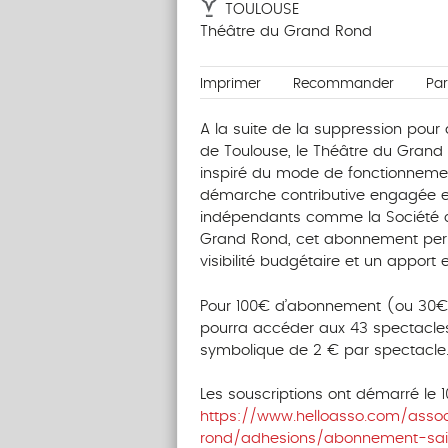
TOULOUSE
Théâtre du Grand Rond
Imprimer
Recommander
Pa
A la suite de la suppression pour
de Toulouse, le Théâtre du Gran
inspiré du mode de fonctionnem
démarche contributive engagée en 
indépendants comme la Société coo
Grand Rond, cet abonnement perme
visibilité budgétaire et un apport 
Pour 100€ d’abonnement (ou 30€ p
pourra accéder aux 43 spectacles
symbolique de 2 € par spectacle
Les souscriptions ont démarré le 1
https://www.helloasso.com/asso
rond/adhesions/abonnement-sai