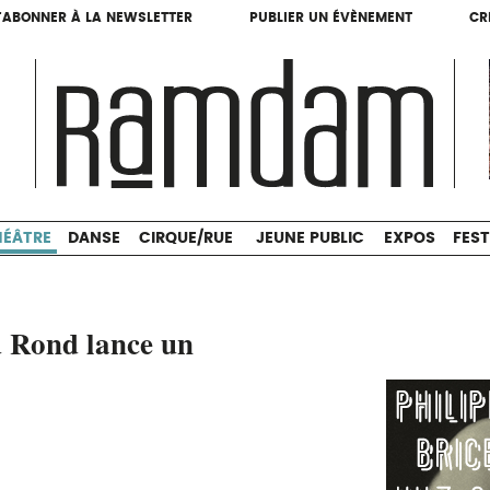
'ABONNER À LA NEWSLETTER
PUBLIER UN ÉVÈNEMENT
CR
'ABONNER À LA NEWSLETTER
PUBLIER UN ÉVÈNEMENT
CR
THÉÂTRE
DANSE
CIRQUE/RUE
JEUNE PUBLIC
HÉÂTRE
DANSE
CIRQUE/RUE
JEUNE PUBLIC
EXPOS
FEST
 Rond lance un