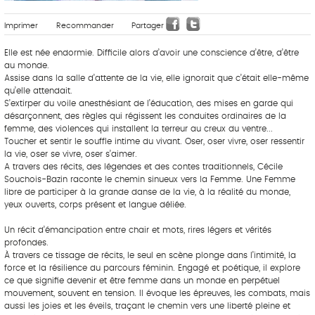
Imprimer
Recommander
Partager
Elle est née endormie. Difficile alors d’avoir une conscience d’être, d’être
au monde.
Assise dans la salle d’attente de la vie, elle ignorait que c’était elle-même
qu’elle attendait.
S’extirper du voile anesthésiant de l’éducation, des mises en garde qui
désarçonnent, des règles qui régissent les conduites ordinaires de la
femme, des violences qui installent la terreur au creux du ventre...
Toucher et sentir le souffle intime du vivant. Oser, oser vivre, oser ressentir
la vie, oser se vivre, oser s’aimer.
A travers des récits, des légendes et des contes traditionnels, Cécile
Souchois-Bazin raconte le chemin sinueux vers la Femme. Une Femme
libre de participer à la grande danse de la vie, à la réalité du monde,
yeux ouverts, corps présent et langue déliée.
Un récit d’émancipation entre chair et mots, rires légers et vérités
profondes.
À travers ce tissage de récits, le seul en scène plonge dans l’intimité, la
force et la résilience du parcours féminin. Engagé et poétique, il explore
ce que signifie devenir et être femme dans un monde en perpétuel
mouvement, souvent en tension. Il évoque les épreuves, les combats, mais
aussi les joies et les éveils, traçant le chemin vers une liberté pleine et