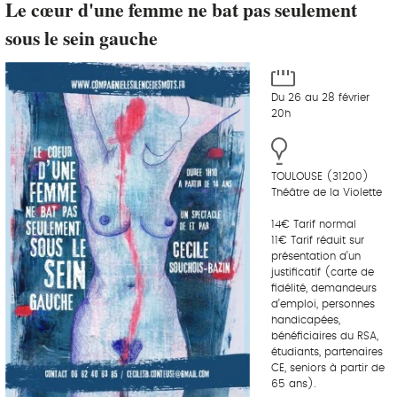
Le cœur d'une femme ne bat pas seulement
sous le sein gauche
Du 26 au 28 février
20h
TOULOUSE (31200)
Théâtre de la Violette
14€ Tarif normal
11€ Tarif réduit sur
présentation d’un
justificatif (carte de
fidélité, demandeurs
d’emploi, personnes
handicapées,
bénéficiaires du RSA,
étudiants, partenaires
CE, seniors à partir de
65 ans).