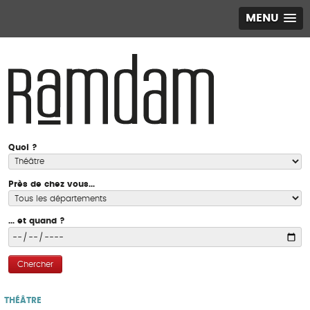
MENU
Quoi ?
Près de chez vous...
... et quand ?
Chercher
THÉÂTRE