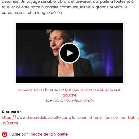
assumée. Un voyage sensible, vibrant et universel, qui parle à toutes et à
tous, et célèbre notre humanité commune, les yeux grands ouverts, le
corps présent et la langue déliée.
Le coeur d'une femme ne bat pas seulement sous le sein
gauche
par
Cécile Souchois-Bazin
Site web :
https://www.theatredelaviolette.com/le_cour_d_une_femme_ne_bat_
398.html
Publié par
Théâtre de la Violette