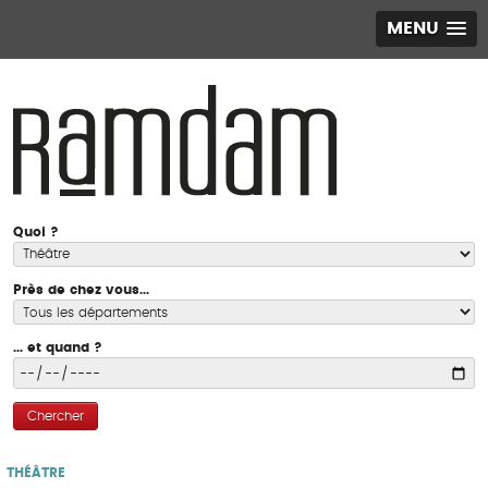
MENU
Quoi ?
Près de chez vous...
... et quand ?
Chercher
THÉÂTRE