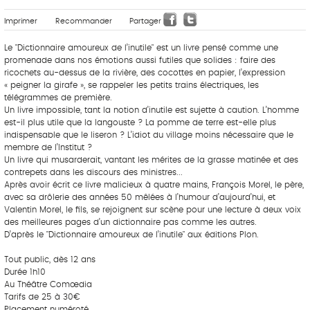
Imprimer
Recommander
Partager
Le "Dictionnaire amoureux de l’inutile" est un livre pensé comme une
promenade dans nos émotions aussi futiles que solides : faire des
ricochets au-dessus de la rivière, des cocottes en papier, l’expression
« peigner la girafe », se rappeler les petits trains électriques, les
télégrammes de première.
Un livre impossible, tant la notion d’inutile est sujette à caution. L’homme
est-il plus utile que la langouste ? La pomme de terre est-elle plus
indispensable que le liseron ? L’idiot du village moins nécessaire que le
membre de l’Institut ?
Un livre qui musarderait, vantant les mérites de la grasse matinée et des
contrepets dans les discours des ministres...
Après avoir écrit ce livre malicieux à quatre mains, François Morel, le père,
avec sa drôlerie des années 50 mêlées à l’humour d’aujourd’hui, et
Valentin Morel, le fils, se rejoignent sur scène pour une lecture à deux voix
des meilleures pages d’un dictionnaire pas comme les autres.
D’après le "Dictionnaire amoureux de l’inutile" aux éditions Plon.
Tout public, dès 12 ans
Durée 1h10
Au Théâtre Comœdia
Tarifs de 25 à 30€
Placement numéroté