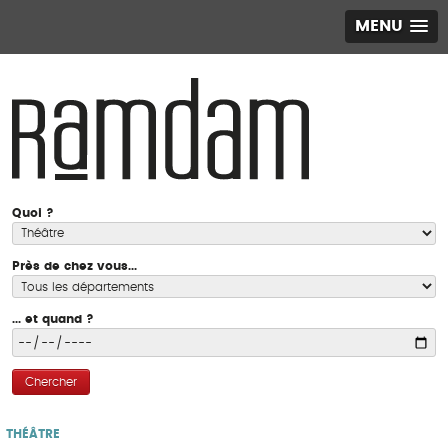
MENU
Quoi ?
Près de chez vous...
... et quand ?
Chercher
THÉÂTRE