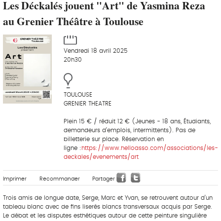
Les Déckalés jouent "Art" de Yasmina Reza
au Grenier Théâtre à Toulouse
Vendredi 18 avril 2025
20h30
TOULOUSE
GRENIER THEATRE
Plein 15 € / réduit 12 € (Jeunes - 18 ans, Étudiants,
demandeurs d’emplois, intermittents). Pas de
billetterie sur place. Réservation en
ligne :
https://www.helloasso.com/associations/les-
deckales/evenements/art
Imprimer
Recommander
Partager
Trois amis de longue date, Serge, Marc et Yvan, se retrouvent autour d’un
tableau blanc avec de fins liserés blancs transversaux acquis par Serge.
Le débat et les disputes esthétiques autour de cette peinture singulière