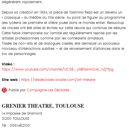
dégénèrent rapidement…
Depuis sa création en 1994, la pièce de Yasmina Reza est un devenu un
« classique » du théâtre du XXe siècle. Au point de figurer au programme
des lycéens de première et d’être jouée dans le monde entier. Beaucoup
de choses ont été dites et écrites sur cette œuvre qui continue de séduire.
Cette fable intemporelle sur l’amitié est régulièrement reprise par les
artistes professionnels comme par les comédiens amateurs.
Tissée de non-dits et de dialogues ciselés, elle demeure un savoureux
morceau d’interactions subtiles – et de renversement d’alliances dans le
trio de personnages.
Vidéo :
https://www.youtube.com/channel/UC98_yGBGshrH2ve_nZjTfpg
Site web :
https://lesdeckales.wixsite.com/art-theatre
Publié par
Compagnie Les Déckalés
GRENIER THEATRE, TOULOUSE
14 Impasse de Gramont
31200 TOULOUSE
Tél : 0561482100