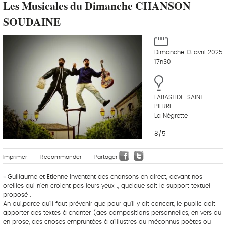
Les Musicales du Dimanche CHANSON
SOUDAINE
Dimanche 13 avril 2025
17h30
LABASTIDE-SAINT-
PIERRE
La Négrette
8/5
Imprimer
Recommander
Partager
« Guillaume et Etienne inventent des chansons en direct, devant nos
oreilles qui n’en croient pas leurs yeux ., quelque soit le support textuel
proposé .
Ah oui,parce qu’il faut prévenir que pour qu’il y ait concert, le public doit
apporter des textes à chanter (des compositions personnelles, en vers ou
en prose, des choses empruntées à d’illustres ou méconnus poètes ou