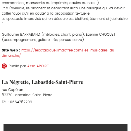
chansonniers, manuscrits ou imprimés, adulés ou haïs...).
Et à l’aveugle, ils piochent et démarrent illico une musique qui va devoir
coller "quoi qu’il en coûte" à la proposition textuelle.
Le spectacle improvisé qui en découle est bluffant, étonnant et jubilatoire
"
Guillaume BARRABAND (mélodies, chant, piano), Etienne CHOQUET
(accompagnement, guitare, très, percus, senza)
Site web :
https://lecatalogue.jimdofree.com/les-musicales-du-
dimanche/
Publié par
Asso APOIRC
La Négrette, Labastide-Saint-Pierre
rue Capéran
82370 Labastide-Saint-Pierre
Tél : 0664782209