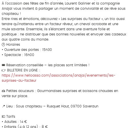
À l’occasion des fêtes de fin d’année, Laurent Galinier et la compagnie
Andjaï vous invitent à partager un moment de convivialité et de rêve sous
chapiteau !
Entre rires et émotions, découvrez « Les surprises du facteur », un trio aussi
tendre qu’inattendu entre un facteur rêveur, un cheval acrobate et une
mule savante. Ensemble, ils s’élancent dans une aventure folle et
poétique : ne distribuer que des bonnes nouvelles et envoyer des cadeaux
aux quatre coins du monde.
🕒 Horaires
• Ouverture des portes : 15h30
• Spectacle : 16h00
🎟️ Réservation conseillée – les places sont limitées !
👉 BILLETERIE EN LIGNE :
https://www.helloasso.com/associations/andjai/evenements/les-
surprises-du-facteur
🍰 Petites douceurs : Gourmandises surprises et boissons chaudes en
vente sur place.
📍 Lieu : Sous chapiteau – Rusquet Haut, 09700 Saverdun
💶 Tarifs
• Adultes : 14 €
• Enfants (4 à 12 ans) : 8 €