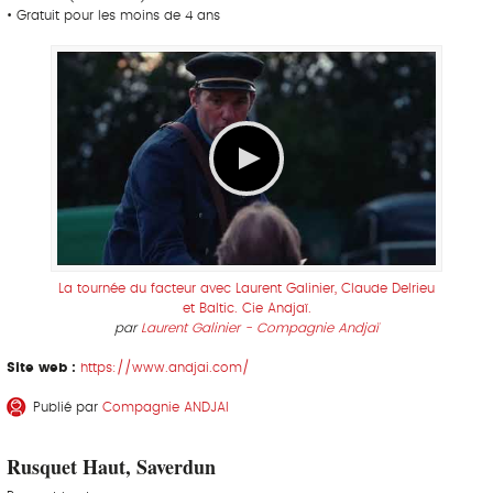
• Gratuit pour les moins de 4 ans
La tournée du facteur avec Laurent Galinier, Claude Delrieu
et Baltic. Cie Andjaï.
par
Laurent Galinier - Compagnie Andjaï
Site web :
https://www.andjai.com/
Publié par
Compagnie ANDJAI
Rusquet Haut, Saverdun