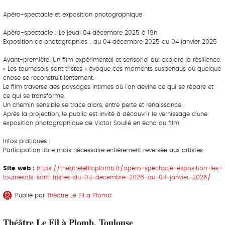
Apéro-spectacle et exposition photographique
Apéro-spectacle : Le jeudi 04 décembre 2025 à 19h
Exposition de photographies : du 04 décembre 2025 au 04 janvier 2025
Avant-première. Un film expérimental et sensoriel qui explore la résilience.
« Les tournesols sont tristes » évoque ces moments suspendus où quelque
chose se reconstruit lentement.
Le film traverse des paysages intimes où l’on devine ce qui se répare et
ce qui se transforme.
Un chemin sensible se trace alors, entre perte et renaissance.
Après la projection, le public est invité à découvrir le vernissage d’une
exposition photographique de Victor Soulié en écho au film.
Infos pratiques :
Participation libre mais nécessaire entièrement reversée aux artistes
Site web :
https://theatrelefilaplomb.fr/apero-spectacle-exposition-les-
tournesols-sont-tristes-du-04-decembre-2026-au-04-janvier-2026/
Publié par
Théâtre Le Fil a Plomb
Théâtre Le Fil à Plomb, Toulouse