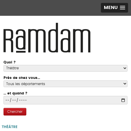
MENU
Quoi ?
Près de chez vous...
... et quand ?
Chercher
THÉÂTRE