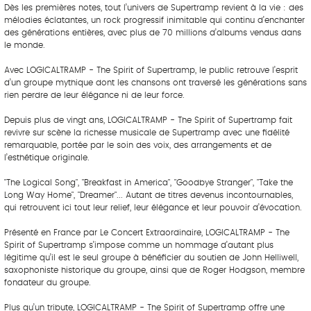
Dès les premières notes, tout l’univers de Supertramp revient à la vie : des
mélodies éclatantes, un rock progressif inimitable qui continu d’enchanter
des générations entières, avec plus de 70 millions d’albums vendus dans
le monde.
Avec LOGICALTRAMP - The Spirit of Supertramp, le public retrouve l’esprit
d’un groupe mythique dont les chansons ont traversé les générations sans
rien perdre de leur élégance ni de leur force.
Depuis plus de vingt ans, LOGICALTRAMP - The Spirit of Supertramp fait
revivre sur scène la richesse musicale de Supertramp avec une fidélité
remarquable, portée par le soin des voix, des arrangements et de
l’esthétique originale.
"The Logical Song", "Breakfast in America", "Goodbye Stranger", "Take the
Long Way Home", "Dreamer"... Autant de titres devenus incontournables,
qui retrouvent ici tout leur relief, leur élégance et leur pouvoir d’évocation.
Présenté en France par Le Concert Extraordinaire, LOGICALTRAMP - The
Spirit of Supertramp s’impose comme un hommage d’autant plus
légitime qu’il est le seul groupe à bénéficier du soutien de John Helliwell,
saxophoniste historique du groupe, ainsi que de Roger Hodgson, membre
fondateur du groupe.
Plus qu’un tribute, LOGICALTRAMP - The Spirit of Supertramp offre une