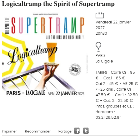
Logicaltramp the Spirit of Supertramp
Vendredi 22 janvier
2027
20h30
PARIS
La Cigale
TARIFS : Carré Or : 95
€ - Cat.1 : 65 € -
Cat.2 : 45 € - VR 25 €
<-25 ans : carré Or :
47.50 € - Cat.1 : 32.50
€ - Cat. 2 : 22.50 €
Infos, groupes et CE :
Haracom :
03.21.26.52.94
Imprimer
Recommander
Partager