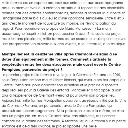
Mille formes est un espace proposé aux enfants et aux accompagnants
pour un premier éveil à la création artistique. Il repose sur des dispositifs
réalisés par des artistes contemporains, destinés à stimuler la curiosité et
l’imaginaire par le biais du jeu et d’une approche sensorielle. Entre 0 et 6
ans, c’est le moment de l’ouverture au monde, de l’émancipation du
regard. Pour reprendre les propos de Maria Montessori « La main
accompagne l’esprit » : ici, on peut toucher à tout. Si le socle du projet
reste les arts plastiques, mille formes est un espace pluridisciplinaire, avec
une programmation ouverte aux arts vivants, à la littérature, à la musique.
Montpellier est la deuxième ville après Clermont-Ferrand à se
doter d’un équipement mille formes. Comment s’articule la
coopération entre les deux structures, mais aussi avec le Centre
Pompidou, partenaire du projet ?
Le premier projet mille formes a vu le jour à Clermont-Ferrand en 2019,
sous l’impulsion de son maire Olivier Bianchi, qui avait alors fait appel au
Centre Pompidou pour apporter son expertise et le prêt de dispositifs
déjà réalisés pour la Galerie des enfants. Montpellier a fait appel à son
tour à l’expérience de Clermont-Ferrand pour ouvrir son propre lieu.
Aujourd’hui, mille formes Montpellier appartient au réseau initié par la Ville
de Clermont-Ferrand, en partenariat avec le Centre Pompidou qui
poursuit son accompagnement. Si la philosophie reste la même, ce n’est
pas un projet clé-en-main. Ce sont deux cas différents, qui tiennent
compte de la réalité des territoires. À Montpellier, où le travail sur la petite
enfance est déjà très avancé, le projet apporte une belle