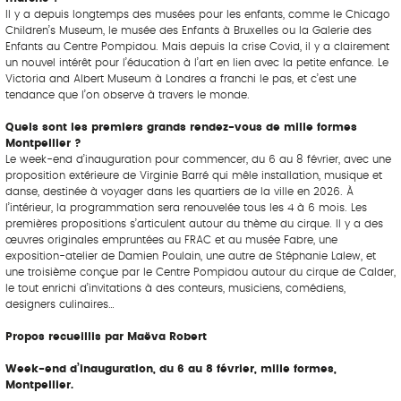
Il y a depuis longtemps des musées pour les enfants, comme le Chicago
Children’s Museum, le musée des Enfants à Bruxelles ou la Galerie des
Enfants au Centre Pompidou. Mais depuis la crise Covid, il y a clairement
un nouvel intérêt pour l’éducation à l’art en lien avec la petite enfance. Le
Victoria and Albert Museum à Londres a franchi le pas, et c’est une
tendance que l’on observe à travers le monde.
Quels sont les premiers grands rendez-vous de mille formes
Montpellier ?
Le week-end d’inauguration pour commencer, du 6 au 8 février, avec une
proposition extérieure de Virginie Barré qui mêle installation, musique et
danse, destinée à voyager dans les quartiers de la ville en 2026. À
l’intérieur, la programmation sera renouvelée tous les 4 à 6 mois. Les
premières propositions s’articulent autour du thème du cirque. Il y a des
œuvres originales empruntées au FRAC et au musée Fabre, une
exposition-atelier de Damien Poulain, une autre de Stéphanie Lalew, et
une troisième conçue par le Centre Pompidou autour du cirque de Calder,
le tout enrichi d’invitations à des conteurs, musiciens, comédiens,
designers culinaires…
Propos recueillis par Maëva Robert
Week-end d’inauguration, du 6 au 8 février, mille formes,
Montpellier.