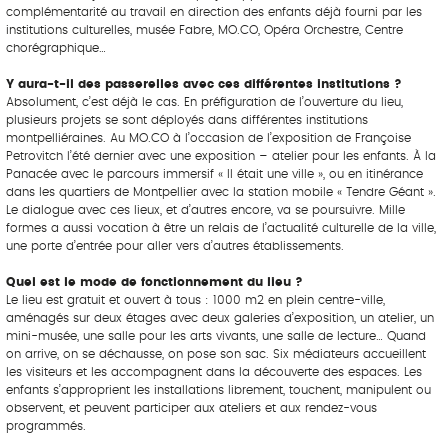
complémentarité au travail en direction des enfants déjà fourni par les
institutions culturelles, musée Fabre, MO.CO, Opéra Orchestre, Centre
chorégraphique…
Y aura-t-il des passerelles avec ces différentes institutions ?
Absolument, c’est déjà le cas. En préfiguration de l’ouverture du lieu,
plusieurs projets se sont déployés dans différentes institutions
montpelliéraines. Au MO.CO à l’occasion de l’exposition de Françoise
Petrovitch l’été dernier avec une exposition – atelier pour les enfants. À la
Panacée avec le parcours immersif « Il était une ville », ou en itinérance
dans les quartiers de Montpellier avec la station mobile « Tendre Géant ».
Le dialogue avec ces lieux, et d’autres encore, va se poursuivre. Mille
formes a aussi vocation à être un relais de l’actualité culturelle de la ville,
une porte d’entrée pour aller vers d’autres établissements.
Quel est le mode de fonctionnement du lieu ?
Le lieu est gratuit et ouvert à tous : 1000 m2 en plein centre-ville,
aménagés sur deux étages avec deux galeries d’exposition, un atelier, un
mini-musée, une salle pour les arts vivants, une salle de lecture… Quand
on arrive, on se déchausse, on pose son sac. Six médiateurs accueillent
les visiteurs et les accompagnent dans la découverte des espaces. Les
enfants s’approprient les installations librement, touchent, manipulent ou
observent, et peuvent participer aux ateliers et aux rendez-vous
programmés.