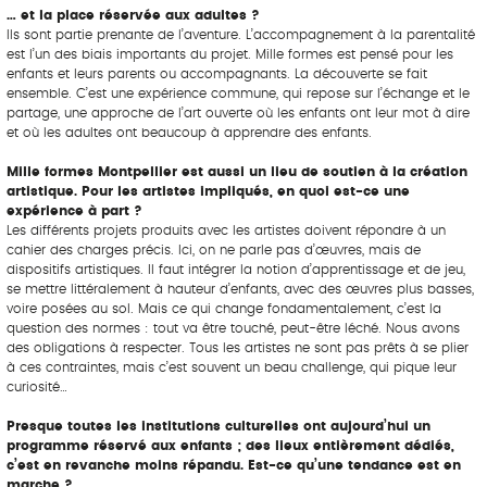
… et la place réservée aux adultes ?
Ils sont partie prenante de l’aventure. L’accompagnement à la parentalité
est l’un des biais importants du projet. Mille formes est pensé pour les
enfants et leurs parents ou accompagnants. La découverte se fait
ensemble. C’est une expérience commune, qui repose sur l’échange et le
partage, une approche de l’art ouverte où les enfants ont leur mot à dire
et où les adultes ont beaucoup à apprendre des enfants.
Mille formes Montpellier est aussi un lieu de soutien à la création
artistique. Pour les artistes impliqués, en quoi est-ce une
expérience à part ?
Les différents projets produits avec les artistes doivent répondre à un
cahier des charges précis. Ici, on ne parle pas d’œuvres, mais de
dispositifs artistiques. Il faut intégrer la notion d’apprentissage et de jeu,
se mettre littéralement à hauteur d’enfants, avec des œuvres plus basses,
voire posées au sol. Mais ce qui change fondamentalement, c’est la
question des normes : tout va être touché, peut-être léché. Nous avons
des obligations à respecter. Tous les artistes ne sont pas prêts à se plier
à ces contraintes, mais c’est souvent un beau challenge, qui pique leur
curiosité…
Presque toutes les institutions culturelles ont aujourd’hui un
programme réservé aux enfants ; des lieux entièrement dédiés,
c’est en revanche moins répandu. Est-ce qu’une tendance est en
marche ?