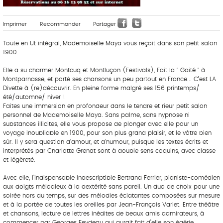
Imprimer
Recommander
Partager
Toute en Ut intégral, Mademoiselle Maya vous reçoit dans son petit salon
1900.
Elle a su charmer Montcuq et Montluçon (Festivals), Fait la " Gaité " à
Montparnasse, et porté ses chansons un peu partout en France... C’est LA
Divette à (re)découvrir. En pleine forme malgré ses 156 printemps/
été/automne/ hiver !
Faites une immersion en profondeur dans le tendre et rieur petit salon
personnel de Mademoiselle Maya. Sans palme, sans hypnose ni
substances illicites, elle vous propose de plonger avec elle pour un
voyage inoubliable en 1900, pour son plus grand plaisir, et le vôtre bien
sûr. Il y sera question d’amour, et d’humour, puisque les textes écrits et
interprétés par Charlotte Grenat sont à double sens coquins, avec classe
et légèreté.
Avec elle, l’indispensable indescriptible Bertrand Ferrier, pianiste-comédien
aux doigts mélodieux à la dextérité sans pareil. Un duo de choix pour une
soirée hors du temps, sur des mélodies éclatantes composées sur mesure
et à la portée de toutes les oreilles par Jean-François Varlet. Entre théâtre
et chansons, lecture de lettres inédites de beaux amis admirateurs, à
commencer par Georges Feydeau qui aurait fait d’elle son égérie