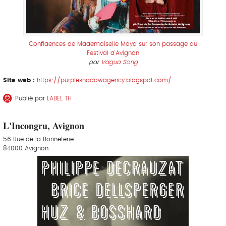
Confidences de Mademoiselle Maya sur son passage au
Festival d'Avignon
par
Vagua Song
Site web :
https://purpleshadowagency.blogspot.com/
Publié par
LABEL TH
L'Incongru, Avignon
56 Rue de la Bonneterie
84000 Avignon