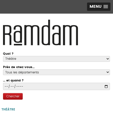
MENU
Quoi ?
Près de chez vous...
... et quand ?
Chercher
THÉÂTRE