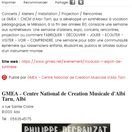
Imprimer
Recommander
Partager
Concerts / Ateliers / Installation / Projection / Rencontres
Le GMEA - CNCM d’Albi-Tarn, qui a développé un synthétiseur à vocation
pédagogique, le Mélisson, à la fin des années 80, consacre une semaine
aux synthétiseurs. Une semaine d’ateliers, expo, concerts, rencontres,
projection ou comment FABRIQUER - DÉCOUVRIR - JOUER - ECOUTER -
VISITER - VOIR - COMPRENDRE. Une semaine pour bâtir une communauté
éphémère qui rassemblera enfants, étudiant·es, publics et artistes autour
d’un instrument-monde.
Site web :
https://www.gmea.net/evenement/modular-l-esprit-de-
synthese
Publié par
GMEA - Centre National de Creation Musicale d’Albi Tarn
GMEA - Centre National de Creation Musicale d'Albi
Tarn, Albi
4 rue Sainte Claire
81000 Albi
Tél : 0563545175