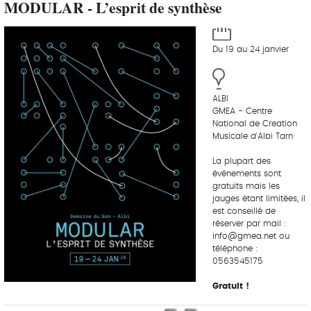
MODULAR - L’esprit de synthèse
Du 19 au 24 janvier
ALBI
GMEA - Centre
National de Creation
Musicale d'Albi Tarn
La plupart des
événements sont
gratuits mais les
jauges étant limitées, il
est conseillé de
réserver par mail :
info@gmea.net ou
téléphone :
0563545175
Gratuit !