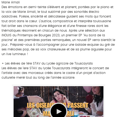
Marie Amali
Des émotions en demi-teinte s’élèvent et planent, portées par le piano et
la voix de Marie Amali, le tout sublimé par des sonorités électro
addictives. Poésie, sincérité et délicatesse guident ses mots qui foncent
tout droit dans le cœur. L’autrice, compositrice et interprète toulousaine
fait briller ses chansons d’une élégance et d’une finesse rares dont les
thématiques résonnent en chacun de nous. Après une sélection aux
iNOUïS du Printemps de Bourges 2023, un premier EP "Au bord de la
piscine" et des premières parties remarquées, un nouvel EP verra bientôt le
jour… Préparez-vous à l’accompagner pour une balade exquise au gré de
ses mélodies pop, de sa voix chaleureuse et de sa plume aiguisée pour
un live lumineux !
+ Les élèves de 1ère STAV du Lycée agricole de Touscayrats
Les élèves de 1ere STAV du lycée Touscayrats intégreront le concert de
l’artiste avec des morceaux créés dans le cadre d’un projet d’action
culturelle mené tout au long de l’année scolaire.