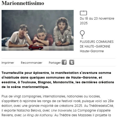
Marionnettissimo
Du 18 au 23 novembre
2025
PLUSIEURS COMMUNES
DE HAUTE-GARONNE
Haute-Garonne
Imprimer
Recommander
Partager
Tournefeuille pour épicentre, la manifestation s’aventure comme
d’habitude dans quelques communes de Haute-Garonne, et
essaime, à Toulouse, Blagnac, Mondonville, les dernières créations
de la scène marionnettique.
Plus de vingt compagnies, internationales, nationales ou locales,
s’apprêtent à rejoindre les rangs de ce festival rodé, puisque voici sa 28e
édition, avec une grande majorité de créations 2025. Au ThéâtredelaCité,
il exporte Natacha Belova, avec
Une traversée
, La Compagnie s’appelle
Reviens, avec
Le Ring de Katharsy
. Au Théâtre des Mazades il projette la