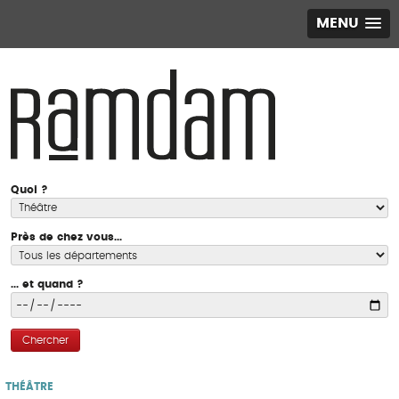
MENU
Quoi ?
Près de chez vous...
... et quand ?
Chercher
THÉÂTRE