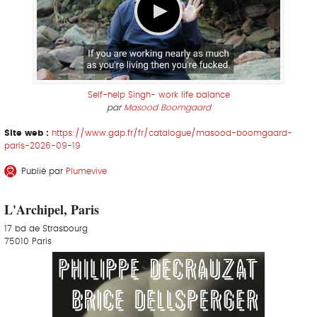
Self-help Singh- work life balance
par
Masood Boomgaard
Site web :
https://www.gdp.fr/fr/catalogue/masood-boomgaard-
paris-2026-09-19
Publié par
Plumevive
L'Archipel, Paris
17 bd de Strasbourg
75010 Paris