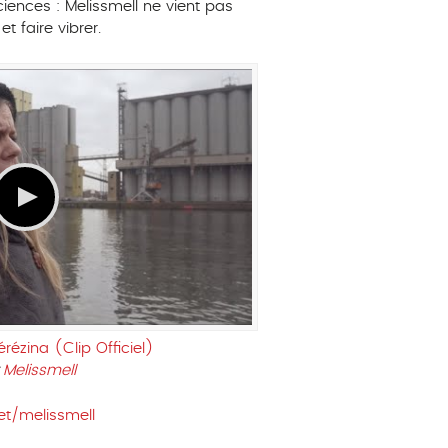
ciences : Melissmell ne vient pas
et faire vibrer.
érézina (Clip Officiel)
r
Melissmell
et/melissmell