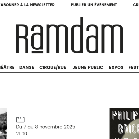
'ABONNER À LA NEWSLETTER
PUBLIER UN ÉVÈNEMENT
CR
'ABONNER À LA NEWSLETTER
PUBLIER UN ÉVÈNEMENT
CR
THÉÂTRE
DANSE
CIRQUE/RUE
JEUNE PUBLIC
HÉÂTRE
DANSE
CIRQUE/RUE
JEUNE PUBLIC
EXPOS
FEST
Du 7 au 8 novembre 2025
21:00