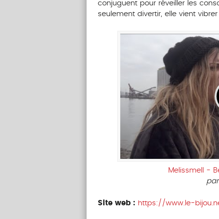
conjuguent pour réveiller les cons
seulement divertir, elle vient vibrer 
Melissmell - B
pa
Site web :
https://www.le-bijou.n