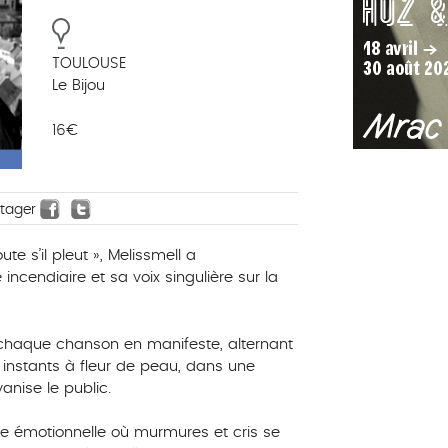
TOULOUSE
Le Bijou
16€
rtager
te s’il pleut », Melissmell a
endiaire et sa voix singulière sur la
 chaque chanson en manifeste, alternant
t instants à fleur de peau, dans une
anise le public.
e émotionnelle où murmures et cris se