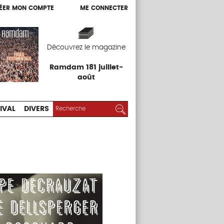
ÉER MON COMPTE
ME CONNECTER
ÉER MON COMPTE
ME CONNECTER
EXPOS
FESTIVAL
DIVERS
Découvrez le magazine
Ramdam 181 juillet-
août
RECHERCHER :
Rechercher
IVAL
DIVERS