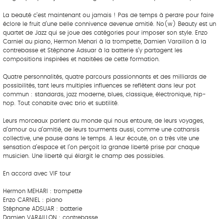
La beauté c’est maintenant ou jamais ! Pas de temps à perdre pour faire
éclore le fruit d’une belle connivence devenue amitié. No(w) Beauty est un
quartet de Jazz qui se joue des catégories pour imposer son style. Enzo
Carniel au piano, Hermon Mehari à la trompette, Damien Varaillon à la
contrebasse et Stéphane Adsuar à la batterie s’y partagent les
compositions inspirées et habitées de cette formation.
Quatre personnalités, quatre parcours passionnants et des milliards de
possibilités, tant leurs multiples influences se reflètent dans leur pot
commun : standards, jazz moderne, blues, classique, électronique, hip-
hop. Tout cohabite avec brio et subtilité.
Leurs morceaux parlent du monde qui nous entoure, de leurs voyages,
d’amour ou d’amitié, de leurs tourments aussi, comme une catharsis
collective, une pause dans le temps. A leur écoute, on a très vite une
sensation d’espace et l’on perçoit la grande liberté prise par chaque
musicien. Une liberté qui élargit le champ des possibles.
En accord avec VIF tour
Hermon MEHARI : trompette
Enzo CARNIEL : piano
Stéphane ADSUAR : batterie
Damien VARAILLON : contrebasse