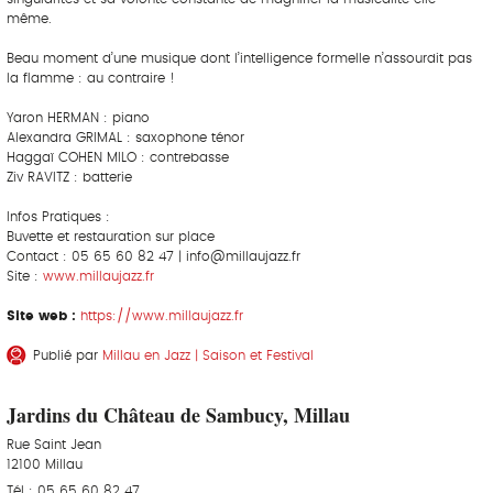
même.
Beau moment d’une musique dont l’intelligence formelle n’assourdit pas
la flamme : au contraire !
Yaron HERMAN : piano
Alexandra GRIMAL : saxophone ténor
Haggaï COHEN MILO : contrebasse
Ziv RAVITZ : batterie
Infos Pratiques :
Buvette et restauration sur place
Contact : 05 65 60 82 47 | info@millaujazz.fr
Site :
www.millaujazz.fr
Site web :
https://www.millaujazz.fr
Publié par
Millau en Jazz | Saison et Festival
Jardins du Château de Sambucy, Millau
Rue Saint Jean
12100 Millau
Tél : 05 65 60 82 47