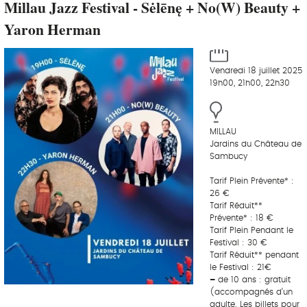
Millau Jazz Festival - Sėlēnę + No(W) Beauty +
Yaron Herman
Vendredi 18 juillet 2025
19h00, 21h00, 22h30
MILLAU
Jardins du Château de
Sambucy
Tarif Plein Prévente* :
26 €
Tarif Réduit**
Prévente* : 18 €
Tarif Plein Pendant le
Festival : 30 €
Tarif Réduit** pendant
le Festival : 21€
–
de 10 ans : gratuit
(accompagnés d’un
adulte. Les billets pour