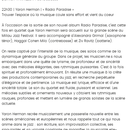
22h30 | Yaron Herman | « Radio Paradise »
Trouver l’espace où la musique coule sans effort et vient du coeur
À l’occasion de la sortie de son nouvel album Radio Paradise, c’est cette
fois en quartet que Yaron Herman sera accueilli sur la grande scène du
Millau Jazz Festival. Il sera accompagné d’Alexandra Grimal (saxophone
ténor), Haggaï Cohen Milo (contrebasse) et Ziv Ravitz (batterie).
On reste captivé par l’intensité de la musique, des solos comme de la
dynamique générale du groupe. Dans ce projet, les musicien.ne.s nous
embarquent dans une quête de lyrisme, de profondeur et de sincérité
avec des mélodies élégantes, des rythmiques puissantes. C’est à la fois
spirituel et profondément émouvant. En résulte une musique à la crête
des productions contemporaines du jazz, en recherche perpétuelle
d’élégance et de pertinence. La musique est lyrique, efficace et d’une
sincérité totale. Le son du quartet est fluide, puissant et solennel. Les
mélodies subtiles et ornements nouveaux y côtoient les rythmiques
rauques, profondes et mettent en lumière de grands solistes de la scène
actuelle.
Yaron Herman recrée musicalement une passerelle nouvelle entre les
scènes américaines et européennes et nous rappelle tout ce qui nous
anime dans le jazz : son écriture, son improvisation collective, ses
singularités et sa volonté constante de magnifier la musicalité elle-