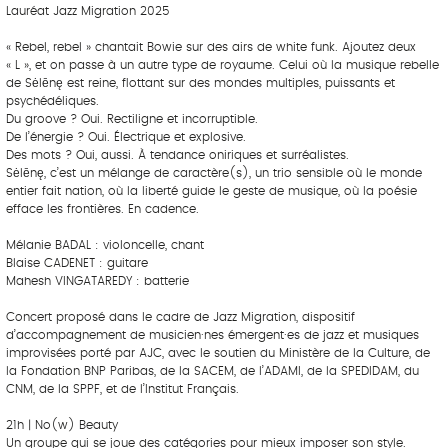
Lauréat Jazz Migration 2025
« Rebel, rebel » chantait Bowie sur des airs de white funk. Ajoutez deux
« L », et on passe à un autre type de royaume. Celui où la musique rebelle
de Sėlēnę est reine, flottant sur des mondes multiples, puissants et
psychédéliques.
Du groove ? Oui. Rectiligne et incorruptible.
De l’énergie ? Oui. Électrique et explosive.
Des mots ? Oui, aussi. À tendance oniriques et surréalistes.
Sėlēnę, c’est un mélange de caractère(s), un trio sensible où le monde
entier fait nation, où la liberté guide le geste de musique, où la poésie
efface les frontières. En cadence.
Mélanie BADAL : violoncelle, chant
Blaise CADENET : guitare
Mahesh VINGATAREDY : batterie
Concert proposé dans le cadre de Jazz Migration, dispositif
d’accompagnement de musicien·nes émergent·es de jazz et musiques
improvisées porté par AJC, avec le soutien du Ministère de la Culture, de
la Fondation BNP Paribas, de la SACEM, de l’ADAMI, de la SPEDIDAM, du
CNM, de la SPPF, et de l’Institut Français.
21h | No(w) Beauty
Un groupe qui se joue des catégories pour mieux imposer son style.