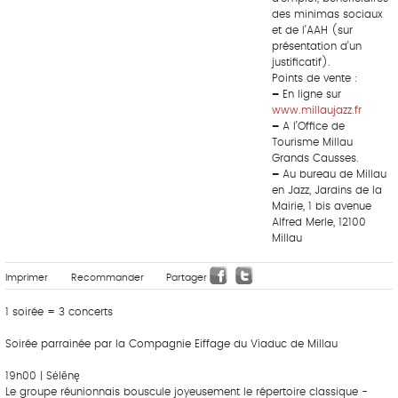
des minimas sociaux
et de l’AAH (sur
présentation d’un
justificatif).
Points de vente :
–
En ligne sur
www.millaujazz.fr
–
A l’Office de
Tourisme Millau
Grands Causses.
–
Au bureau de Millau
en Jazz, Jardins de la
Mairie, 1 bis avenue
Alfred Merle, 12100
Millau
Imprimer
Recommander
Partager
1 soirée = 3 concerts
Soirée parrainée par la Compagnie Eiffage du Viaduc de Millau
19h00 | Sėlēnę
Le groupe réunionnais bouscule joyeusement le répertoire classique -