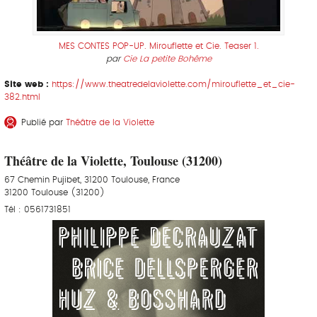
MES CONTES POP-UP. Mirouflette et Cie. Teaser 1.
par
Cie La petite Bohême
Site web :
https://www.theatredelaviolette.com/mirouflette_et_cie-
382.html
Publié par
Théâtre de la Violette
Théâtre de la Violette, Toulouse (31200)
67 Chemin Pujibet, 31200 Toulouse, France
31200 Toulouse (31200)
Tél : 0561731851