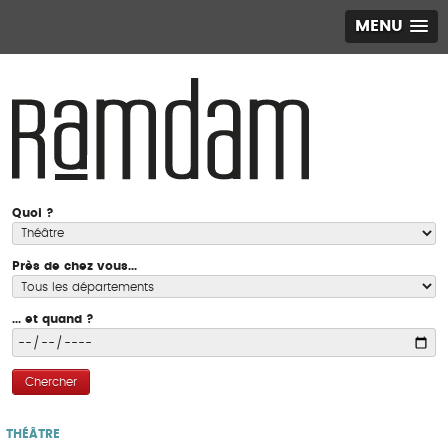
MENU
Quoi ?
Près de chez vous...
... et quand ?
Chercher
THÉÂTRE