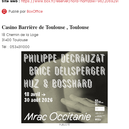
Site web :
https://www.box.fr/reserver/nora-hamzawi-96/2069291
Publié par
BoxOffice
Casino Barrière de Toulouse , Toulouse
18 Chemin de la Loge
31400 Toulouse
Tél : 0534311000
PUBLICITÉ