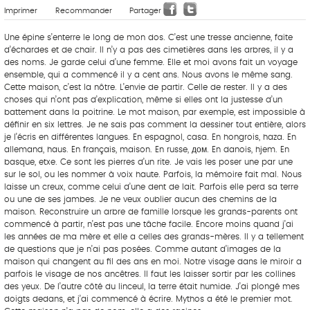
Imprimer
Recommander
Partager
Une épine s’enterre le long de mon dos. C’est une tresse ancienne, faite
d’échardes et de chair. Il n’y a pas des cimetières dans les arbres, il y a
des noms. Je garde celui d’une femme. Elle et moi avons fait un voyage
ensemble, qui a commencé il y a cent ans. Nous avons le même sang.
Cette maison, c’est la nôtre. L’envie de partir. Celle de rester. Il y a des
choses qui n’ont pas d’explication, même si elles ont la justesse d’un
battement dans la poitrine. Le mot maison, par exemple, est impossible à
définir en six lettres. Je ne sais pas comment la dessiner tout entière, alors
je l’écris en différentes langues. En espagnol, casa. En hongrois, haza. En
allemand, haus. En français, maison. En russe, дом. En danois, hjem. En
basque, etxe. Ce sont les pierres d’un rite. Je vais les poser une par une
sur le sol, ou les nommer à voix haute. Parfois, la mémoire fait mal. Nous
laisse un creux, comme celui d’une dent de lait. Parfois elle perd sa terre
ou une de ses jambes. Je ne veux oublier aucun des chemins de la
maison. Reconstruire un arbre de famille lorsque les grands-parents ont
commencé à partir, n’est pas une tâche facile. Encore moins quand j’ai
les années de ma mère et elle a celles des grands-mères. Il y a tellement
de questions que je n’ai pas posées. Comme autant d’images de la
maison qui changent au fil des ans en moi. Notre visage dans le miroir a
parfois le visage de nos ancêtres. Il faut les laisser sortir par les collines
des yeux. De l’autre côté du linceul, la terre était humide. J’ai plongé mes
doigts dedans, et j’ai commencé à écrire. Mythos a été le premier mot.