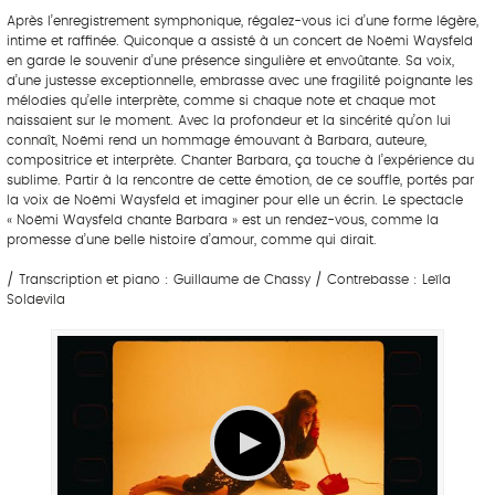
Après l’enregistrement symphonique, régalez-vous ici d’une forme légère,
intime et raffinée. Quiconque a assisté à un concert de Noëmi Waysfeld
en garde le souvenir d’une présence singulière et envoûtante. Sa voix,
d’une justesse exceptionnelle, embrasse avec une fragilité poignante les
mélodies qu’elle interprète, comme si chaque note et chaque mot
naissaient sur le moment. Avec la profondeur et la sincérité qu’on lui
connaît, Noëmi rend un hommage émouvant à Barbara, auteure,
compositrice et interprète. Chanter Barbara, ça touche à l’expérience du
sublime. Partir à la rencontre de cette émotion, de ce souffle, portés par
la voix de Noëmi Waysfeld et imaginer pour elle un écrin. Le spectacle
« Noëmi Waysfeld chante Barbara » est un rendez-vous, comme la
promesse d’une belle histoire d’amour, comme qui dirait.
/ Transcription et piano : Guillaume de Chassy / Contrebasse : Leïla
Soldevila