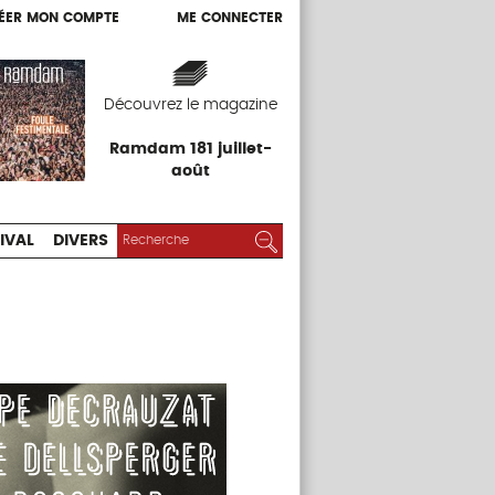
ÉER MON COMPTE
ME CONNECTER
ÉER MON COMPTE
ME CONNECTER
EXPOS
FESTIVAL
DIVERS
Découvrez le magazine
Ramdam 181 juillet-
août
RECHERCHER :
Rechercher
IVAL
DIVERS