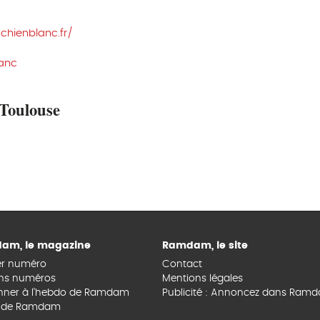
chienblanc.fr/
lanc
 Toulouse
am, le magazine
Ramdam, le site
er numéro
Contact
ns numéros
Mentions légales
nner à l’hebdo de Ramdam
Publicité : Annoncez dans Ram
s de Ramdam