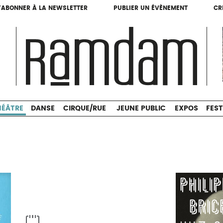
'ABONNER À LA NEWSLETTER
PUBLIER UN ÉVÈNEMENT
CR
'ABONNER À LA NEWSLETTER
PUBLIER UN ÉVÈNEMENT
CR
THÉÂTRE
DANSE
CIRQUE/RUE
JEUNE PUBLIC
HÉÂTRE
DANSE
CIRQUE/RUE
JEUNE PUBLIC
EXPOS
FEST