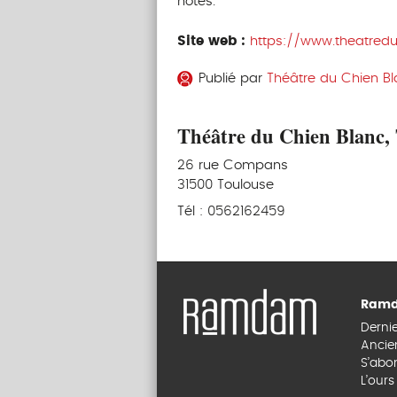
notes.
Site web :
https://www.theatredu
Publié par
Théâtre du Chien B
Théâtre du Chien Blanc,
26 rue Compans
31500 Toulouse
Tél : 0562162459
Ramd
Derni
Ancie
S’abo
L’our