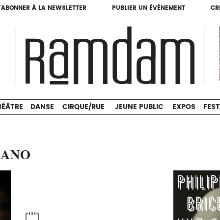
'ABONNER À LA NEWSLETTER
PUBLIER UN ÉVÈNEMENT
CR
'ABONNER À LA NEWSLETTER
PUBLIER UN ÉVÈNEMENT
CR
THÉÂTRE
DANSE
CIRQUE/RUE
JEUNE PUBLIC
HÉÂTRE
DANSE
CIRQUE/RUE
JEUNE PUBLIC
EXPOS
FEST
IANO