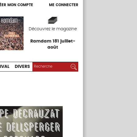
ÉER MON COMPTE
ME CONNECTER
ÉER MON COMPTE
ME CONNECTER
EXPOS
FESTIVAL
DIVERS
Découvrez le magazine
Ramdam 181 juillet-
août
RECHERCHER :
Rechercher
IVAL
DIVERS