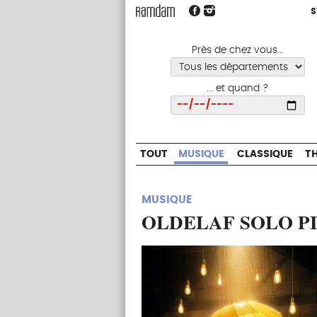
S
S
TOUT
MUSIQUE
CLASSIQUE
Près de chez vous...
... et quand ?
Choisir
TOUT
MUSIQUE
CLASSIQUE
T
MUSIQUE
OLDELAF SOLO P