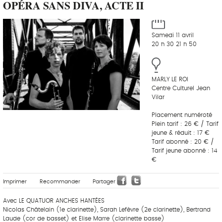
OPÉRA SANS DIVA, ACTE II
Samedi 11 avril
20 h 30 21 h 50
MARLY LE ROI
Centre Culturel Jean
Vilar
Placement numéroté
Plein tarif : 26 € / Tarif
jeune & réduit : 17 €
Tarif abonné : 20 € /
Tarif jeune abonné : 14
€
Imprimer
Recommander
Partager
Avec LE QUATUOR ANCHES HANTÉES
Nicolas Châtelain (1e clarinette), Sarah Lefèvre (2e clarinette), Bertrand
Laude (cor de basset) et Elise Marre (clarinette basse)