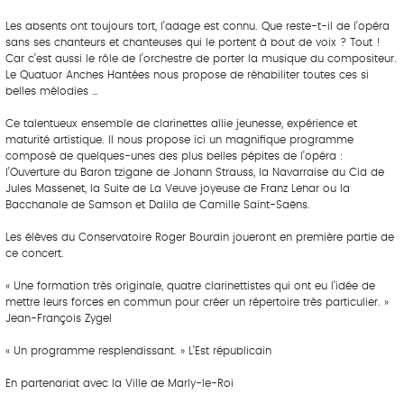
Les absents ont toujours tort, l’adage est connu. Que reste-t-il de l’opéra
sans ses chanteurs et chanteuses qui le portent à bout de voix ? Tout !
Car c’est aussi le rôle de l’orchestre de porter la musique du compositeur.
Le Quatuor Anches Hantées nous propose de réhabiliter toutes ces si
belles mélodies …
Ce talentueux ensemble de clarinettes allie jeunesse, expérience et
maturité artistique. Il nous propose ici un magnifique programme
composé de quelques-unes des plus belles pépites de l’opéra :
l’Ouverture du Baron tzigane de Johann Strauss, la Navarraise du Cid de
Jules Massenet, la Suite de La Veuve joyeuse de Franz Lehar ou la
Bacchanale de Samson et Dalila de Camille Saint-Saëns.
Les élèves du Conservatoire Roger Bourdin joueront en première partie de
ce concert.
« Une formation très originale, quatre clarinettistes qui ont eu l’idée de
mettre leurs forces en commun pour créer un répertoire très particulier. »
Jean-François Zygel
« Un programme resplendissant. » L’Est républicain
En partenariat avec la Ville de Marly-le-Roi