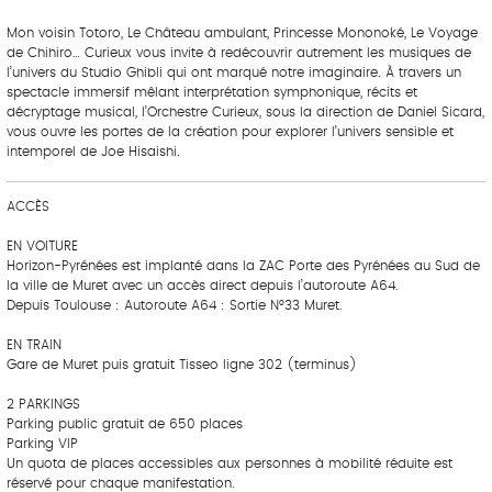
Mon voisin Totoro, Le Château ambulant, Princesse Mononoké, Le Voyage
de Chihiro… Curieux vous invite à redécouvrir autrement les musiques de
l’univers du Studio Ghibli qui ont marqué notre imaginaire. À travers un
spectacle immersif mêlant interprétation symphonique, récits et
décryptage musical, l’Orchestre Curieux, sous la direction de Daniel Sicard,
vous ouvre les portes de la création pour explorer l’univers sensible et
intemporel de Joe Hisaishi.
ACCÈS
EN VOITURE
Horizon-Pyrénées est implanté dans la ZAC Porte des Pyrénées au Sud de
la ville de Muret avec un accès direct depuis l’autoroute A64.
Depuis Toulouse : Autoroute A64 : Sortie N°33 Muret.
EN TRAIN
Gare de Muret puis gratuit Tisseo ligne 302 (terminus)
2 PARKINGS
Parking public gratuit de 650 places
Parking VIP
Un quota de places accessibles aux personnes à mobilité réduite est
réservé pour chaque manifestation.