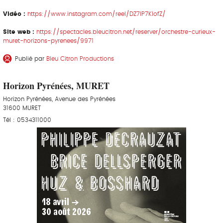
Vidéo :
https://www.instagram.com/reel/DZ7lP7KIofZ/
Site web :
https://spectacles.bleucitron.net/reserver/orchestre-curieux-
muret-horizons-pyrenees/9971
Publié par
Bleu Citron Productions
Horizon Pyrénées, MURET
Horizon Pyrénées, Avenue des Pyrénées
31600 MURET
Tél : 0534311000