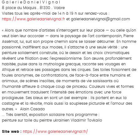
G a l e r i e D a n i e l V i g n a l
8 place du Maquis . 81330 . Vabre
Visites tous les après-midi de 14 h à 19 h sur rendez-vous :
https://www.galeriedanielvignal.fr
et galeriedanielvignal@gmail.com
« Alors que nombre d’artistes s’interrogent sur leur place — ou celle qu’on
veut bien leur accorder — dans le paysage de l’art contemporain, Pierre
Assémat, lui, suit son propre chemin sans se laisser détourner. En homme
passionné, indifférent aux modes, il s’attache à une seule vérité : une
peinture solidement construite, où le dessin et les choix chromatiques
révèlent une filiation avec l’expressionnisme. Son œuvre, profondément
habitée, puise dans la mythologie grecque, raconte ses voyages en
Afrique et retrace ses passages dans les cirques. Ses toiles foisonnent de
foules anonymes, de confrontations, de face-à-face entre humains et
animaux, de scènes insolites, de moments de vie saisissants où
l’humanité affleure à chaque coup de pinceau. Couleurs vives et formes
en mouvement traduisent l’intensité des émotions avec une force
prodigieuse. Ses bleus en sont un bel exemple : ils portent en eux la
castagne et la révolte, mais aussi la souplesse picturale et l’amour des
autres. » Alain Casado
... Très bientôt, exposition solidaire hors programme :
peinture sur toile du peintre ukrainien Vladimir Tovkailo
Site web :
https://www.galeriedanielvignal.fr/