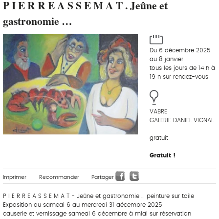
P I E R R E A S S E M A T . Jeûne et
gastronomie …
Du 6 décembre 2025
au 8 janvier
tous les jours de 14 h à
19 h sur rendez-vous
VABRE
GALERIE DANIEL VIGNAL
gratuit
Gratuit !
Imprimer
Recommander
Partager
P I E R R E A S S E M A T - Jeûne et gastronomie … peinture sur toile
Exposition du samedi 6 au mercredi 31 décembre 2025
causerie et vernissage samedi 6 décembre à midi sur réservation