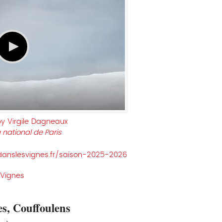
y Virgile Dagneaux
national de Paris
danslesvignes.fr/saison-2025-2026
 Vignes
es, Couffoulens