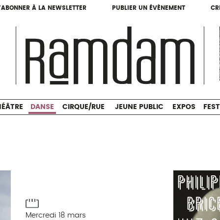
'ABONNER À LA NEWSLETTER
PUBLIER UN ÉVÈNEMENT
CR
'ABONNER À LA NEWSLETTER
PUBLIER UN ÉVÈNEMENT
CR
THÉÂTRE
DANSE
CIRQUE/RUE
JEUNE PUBLIC
HÉÂTRE
DANSE
CIRQUE/RUE
JEUNE PUBLIC
EXPOS
FEST
Mercredi 18 mars