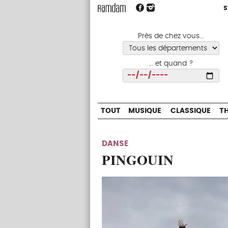
S
S
TOUT
MUSIQUE
CLASSIQUE
Près de chez vous...
... et quand ?
Choisir
TOUT
MUSIQUE
CLASSIQUE
T
DANSE
PINGOUIN