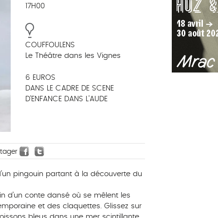
17H00
COUFFOULENS
Le Théâtre dans les Vignes
6 EUROS
DANS LE CADRE DE SCENE
D’ENFANCE DANS L’AUDE
rtager
e d’un pingouin partant à la découverte du
in d’un conte dansé où se mêlent les
mporaine et des claquettes. Glissez sur
issons bleus dans une mer scintillante,