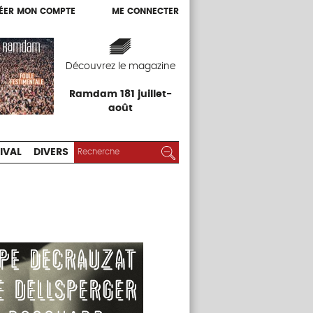
ÉER MON COMPTE
ME CONNECTER
ÉER MON COMPTE
ME CONNECTER
EXPOS
FESTIVAL
DIVERS
Découvrez le magazine
Ramdam 181 juillet-
août
RECHERCHER :
Rechercher
IVAL
DIVERS