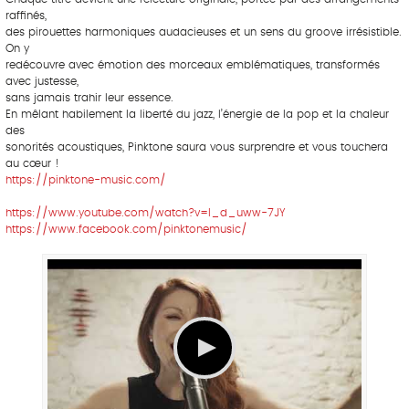
raffinés,
des pirouettes harmoniques audacieuses et un sens du groove irrésistible.
On y
redécouvre avec émotion des morceaux emblématiques, transformés
avec justesse,
sans jamais trahir leur essence.
En mêlant habilement la liberté du jazz, l’énergie de la pop et la chaleur
des
sonorités acoustiques, Pinktone saura vous surprendre et vous touchera
au cœur !
https://pinktone-music.com/
https://www.youtube.com/watch?v=I_d_uww-7JY
https://www.facebook.com/pinktonemusic/