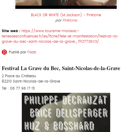
BLACK OR WHITE (M.Jackson) - Pinktone
par
Pinktone
Site web :
https://www.tourisme-moissac-
terresdesconfluences.fr/es/fiche/fete-et-manifestation/festival-la-
grave-du-bec-saint-nicolas-de-la-grave_TFO7736113/
Publié par
Faab
Festival La Grave du Bec, Saint-Nicolas-de-la-Grave
2 Place du Château
82210 Saint-Nicolas-de-la-Grave
Tél : 06 77 96 17 15