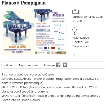
Pianos à Pompignan
Samedi 19 juillet 2025
18-22h30
POMPIGNAN
Château de
Pompignan
12
Imprimer
Recommander
Partager
3 concerts avec du piano au château
LORENZO NACCARATO (piano préparé , magnétophones à cassettes et
boîte à rythmes préhistorique)
MANU FORSTER Trio (hommage à Ray Brown avec Thibaud DUFOY au
piano et Jordi Léogé à la batterie)
MANU GALURE (chanson , deux pianos , ding-ding doing …avec Lorenzo
Naccarato et Simon Chouf)