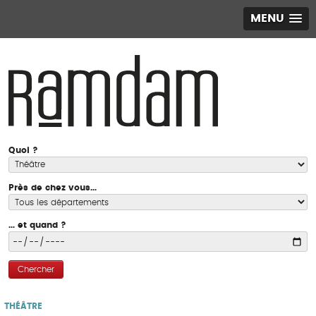
MENU
Quoi ?
Près de chez vous...
... et quand ?
Chercher
THÉÂTRE