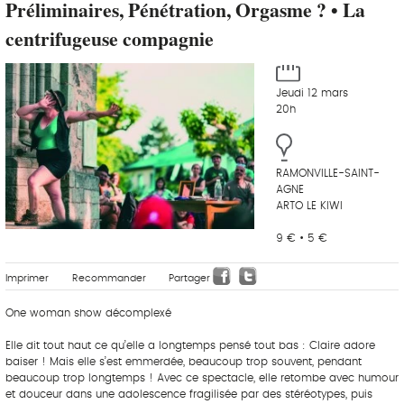
Préliminaires, Pénétration, Orgasme ? • La
centrifugeuse compagnie
Jeudi 12 mars
20h
RAMONVILLE-SAINT-
AGNE
ARTO LE KIWI
9 € • 5 €
Imprimer
Recommander
Partager
One woman show décomplexé
Elle dit tout haut ce qu’elle a longtemps pensé tout bas : Claire adore
baiser ! Mais elle s’est emmerdée, beaucoup trop souvent, pendant
beaucoup trop longtemps ! Avec ce spectacle, elle retombe avec humour
et douceur dans une adolescence fragilisée par des stéréotypes, puis