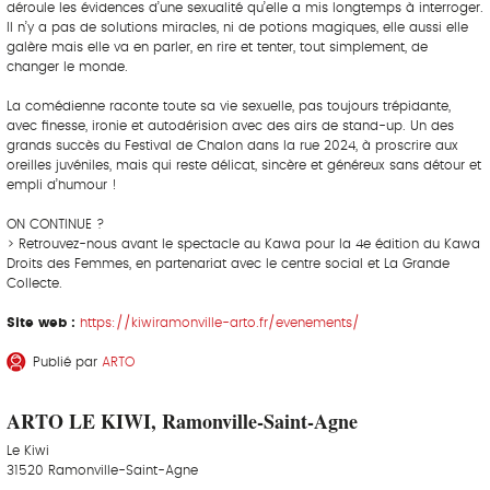
déroule les évidences d’une sexualité qu’elle a mis longtemps à interroger.
Il n’y a pas de solutions miracles, ni de potions magiques, elle aussi elle
galère mais elle va en parler, en rire et tenter, tout simplement, de
changer le monde.
La comédienne raconte toute sa vie sexuelle, pas toujours trépidante,
avec finesse, ironie et autodérision avec des airs de stand-up. Un des
grands succès du Festival de Chalon dans la rue 2024, à proscrire aux
oreilles juvéniles, mais qui reste délicat, sincère et généreux sans détour et
empli d’humour !
ON CONTINUE ?
> Retrouvez-nous avant le spectacle au Kawa pour la 4e édition du Kawa
Droits des Femmes, en partenariat avec le centre social et La Grande
Collecte.
Site web :
https://kiwiramonville-arto.fr/evenements/
Publié par
ARTO
ARTO LE KIWI, Ramonville-Saint-Agne
Le Kiwi
31520 Ramonville-Saint-Agne