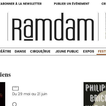
'ABONNER À LA NEWSLETTER
PUBLIER UN ÉVÈNEMENT
CR
'ABONNER À LA NEWSLETTER
PUBLIER UN ÉVÈNEMENT
CR
THÉÂTRE
DANSE
CIRQUE/RUE
JEUNE PUBLIC
HÉÂTRE
DANSE
CIRQUE/RUE
JEUNE PUBLIC
EXPOS
FEST
iens
Du 29 mai au 21 juin