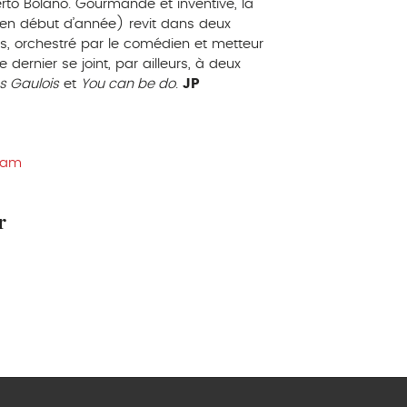
berto Bolaño. Gourmande et inventive, la
en début d’année) revit dans deux
s, orchestré par le comédien et metteur
 dernier se joint, par ailleurs, à deux
s Gaulois
et
You can be do
.
JP
dam
r