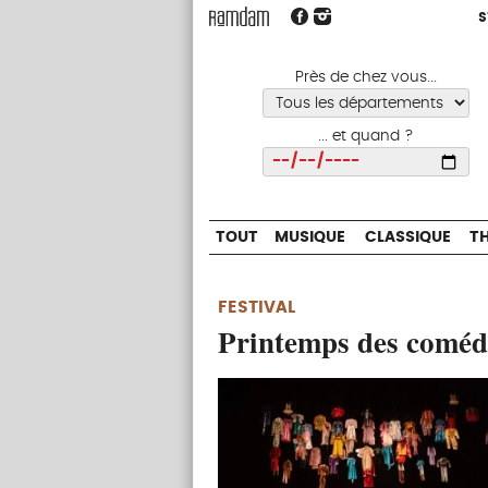
S
S
TOUT
MUSIQUE
CLASSIQUE
Près de chez vous...
... et quand ?
Choisir
TOUT
MUSIQUE
CLASSIQUE
T
FESTIVAL
Printemps des coméd