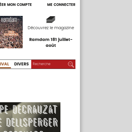
ÉER MON COMPTE
ME CONNECTER
ÉER MON COMPTE
ME CONNECTER
EXPOS
FESTIVAL
DIVERS
Découvrez le magazine
Ramdam 181 juillet-
août
RECHERCHER :
Rechercher
IVAL
DIVERS