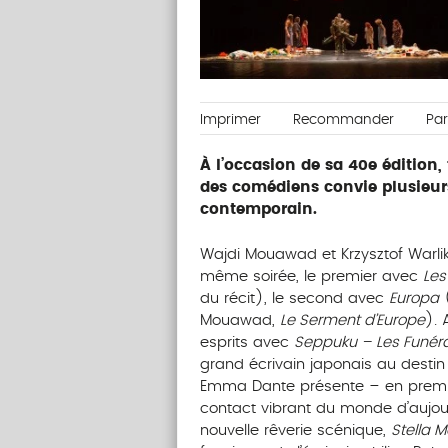
Imprimer
Recommander
Pa
À l’occasion de sa 40e édition
des comédiens convie plusieur
contemporain.
Wajdi Mouawad et Krzysztof Warlik
même soirée, le premier avec
Les
du récit), le second avec
Europa
(
Mouawad,
Le Serment d’Europe
). 
esprits avec
Seppuku – Les Funéra
grand écrivain japonais au destin 
Emma Dante présente – en premi
contact vibrant du monde d’aujou
nouvelle rêverie scénique,
Stella M